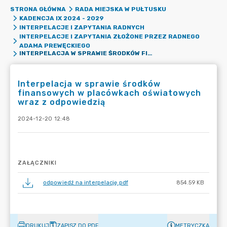
STRONA GŁÓWNA
RADA MIEJSKA W PUŁTUSKU
KADENCJA IX 2024 - 2029
INTERPELACJE I ZAPYTANIA RADNYCH
INTERPELACJE I ZAPYTANIA ZŁOŻONE PRZEZ RADNEGO
ADAMA PREWĘCKIEGO
INTERPELACJA W SPRAWIE ŚRODKÓW FINANSOWYCH W PLACÓWKACH OŚWIATOWYCH WRAZ Z ODPOWIEDZIĄ
Interpelacja w sprawie środków
finansowych w placówkach oświatowych
wraz z odpowiedzią
2024-12-20 12:48
ZAŁĄCZNIKI
odpowiedź na interpelację.pdf
854.59 KB
DRUKUJ
ZAPISZ DO PDF
METRYCZKA