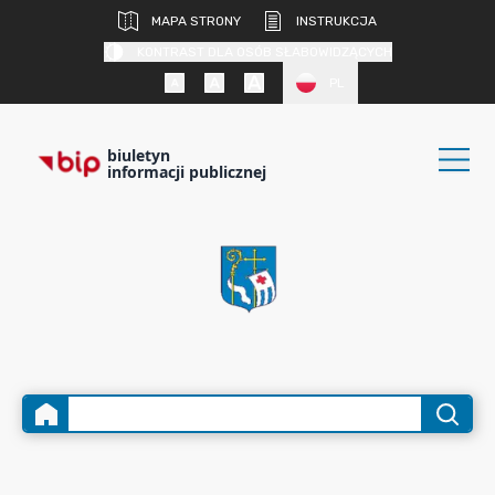
MAPA STRONY
INSTRUKCJA
KONTRAST DLA OSÓB SŁABOWIDZĄCYCH
PL
biuletyn
informacji publicznej