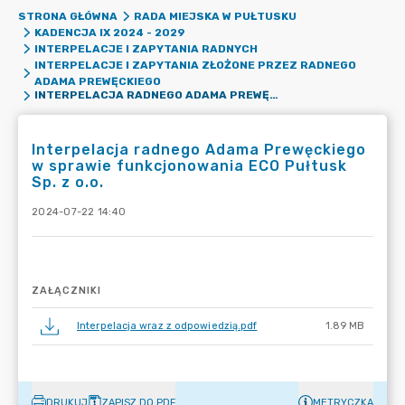
STRONA GŁÓWNA
RADA MIEJSKA W PUŁTUSKU
KADENCJA IX 2024 - 2029
INTERPELACJE I ZAPYTANIA RADNYCH
INTERPELACJE I ZAPYTANIA ZŁOŻONE PRZEZ RADNEGO
ADAMA PREWĘCKIEGO
INTERPELACJA RADNEGO ADAMA PREWĘCKIEGO W SPRAWIE FUNKCJONOWANIA ECO PUŁTUSK SP. Z O.O.
Interpelacja radnego Adama Prewęckiego
w sprawie funkcjonowania ECO Pułtusk
Sp. z o.o.
2024-07-22 14:40
ZAŁĄCZNIKI
Interpelacja wraz z odpowiedzią.pdf
1.89 MB
DRUKUJ
ZAPISZ DO PDF
METRYCZKA