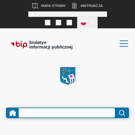
MAPA STRONY
INSTRUKCJA
KONTRAST DLA OSÓB SŁABOWIDZĄCYCH
PL
biuletyn
informacji publicznej