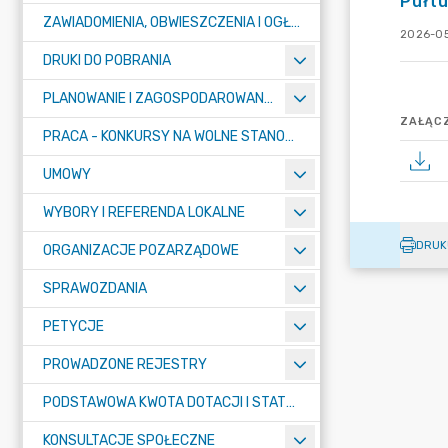
Pułtu
ZAWIADOMIENIA, OBWIESZCZENIA I OGŁOSZENIA
2026-05
DRUKI DO POBRANIA
PLANOWANIE I ZAGOSPODAROWANIE PRZESTRZENNE
ZAŁĄCZ
PRACA - KONKURSY NA WOLNE STANOWISKA
UMOWY
WYBORY I REFERENDA LOKALNE
DRUK
ORGANIZACJE POZARZĄDOWE
SPRAWOZDANIA
PETYCJE
PROWADZONE REJESTRY
PODSTAWOWA KWOTA DOTACJI I STATYSTYCZNA LICZBA UCZNIÓW
KONSULTACJE SPOŁECZNE