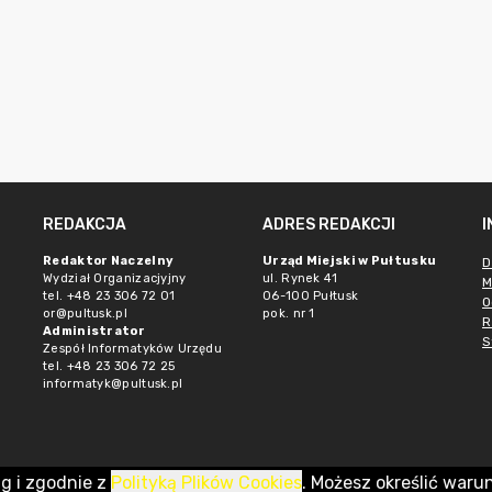
REDAKCJA
ADRES REDAKCJI
Redaktor Naczelny
Urząd Miejski w Pułtusku
D
Wydział Organizacjyjny
ul. Rynek 41
M
tel. +48 23 306 72 01
06-100 Pułtusk
O
or@pultusk.pl
pok. nr 1
R
Administrator
S
Zespół Informatyków Urzędu
tel. +48 23 306 72 25
informatyk@pultusk.pl
ug i zgodnie z
Polityką Plików Cookies
. Możesz określić waru