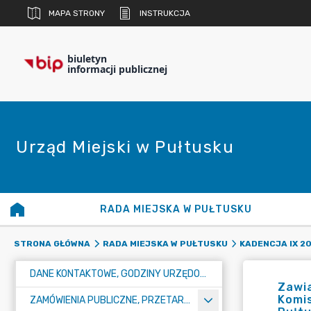
MAPA STRONY
INSTRUKCJA
biuletyn
informacji publicznej
Urząd Miejski w Pułtusku
RADA MIEJSKA W PUŁTUSKU
STRONA GŁÓWNA
RADA MIEJSKA W PUŁTUSKU
KADENCJA IX 20
DANE KONTAKTOWE, GODZINY URZĘDOWANIA I NUMER KONTA BANKOWEGO
Zawia
Komis
ZAMÓWIENIA PUBLICZNE, PRZETARGI, KONKURSY