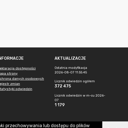
INFORMACJE
AKTUALIZACJE
Ostatnia modyfikacja
eklaracja dostępności
2026-08-07 11:55:45
apa strony
chrona danych osobowych
Licznik odwiedzin ogółem
ejestr zmian
372 475
tatystyki odwiedzin
Licznik odwiedzin w m-cu 2026-
07
1 179
nki przechowywania lub dostępu do plików