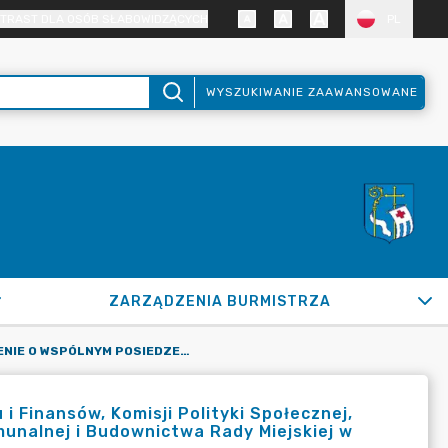
TRAST DLA OSÓB SŁABOWIDZĄCYCH
PL
WYSZUKIWANIE ZAAWANSOWANE
ZARZĄDZENIA BURMISTRZA
ZAWIADOMIENIE O WSPÓLNYM POSIEDZENIU KOMISJI BUDŻETU I FINANSÓW, KOMISJI POLITYKI SPOŁECZNEJ, KOMISJI POLITYKI REGIONALNEJ ORAZ KOMISJI GOSPODARKI KOMUNALNEJ I BUDOWNICTWA RADY MIEJSKIEJ W PUŁTUSKU W DNIU 13 MAJA 2026 R.
 Finansów, Komisji Polityki Społecznej,
omunalnej i Budownictwa Rady Miejskiej w