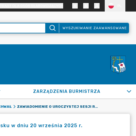
TRAST DLA OSÓB SŁABOWIDZĄCYCH
PL
WYSZUKIWANIE ZAAWANSOWANE
ZARZĄDZENIA BURMISTRZA
ZAWIADOMIENIE O UROCZYSTEJ SESJI RADY MIEJSKIEJ W PUŁTUSKU W DNIU 20 WRZEŚNIA 2025 R.
CHWAŁ
usku w dniu 20 września 2025 r.