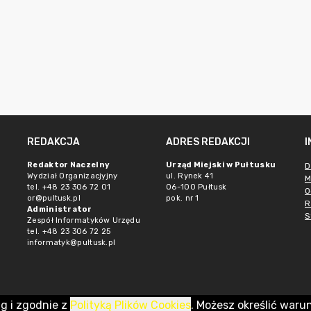
REDAKCJA
ADRES REDAKCJI
Redaktor Naczelny
Urząd Miejski w Pułtusku
D
Wydział Organizacjyjny
ul. Rynek 41
M
tel. +48 23 306 72 01
06-100 Pułtusk
O
or@pultusk.pl
pok. nr 1
R
Administrator
S
Zespół Informatyków Urzędu
tel. +48 23 306 72 25
informatyk@pultusk.pl
ug i zgodnie z
Polityką Plików Cookies
. Możesz określić waru