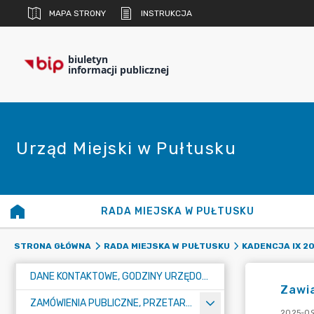
MAPA STRONY
INSTRUKCJA
biuletyn
informacji publicznej
Urząd Miejski w Pułtusku
RADA MIEJSKA W PUŁTUSKU
STRONA GŁÓWNA
RADA MIEJSKA W PUŁTUSKU
KADENCJA IX 20
DANE KONTAKTOWE, GODZINY URZĘDOWANIA I NUMER KONTA BANKOWEGO
Zawia
ZAMÓWIENIA PUBLICZNE, PRZETARGI, KONKURSY
2025-09