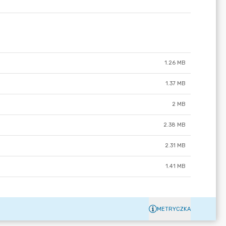
1.26 MB
1.37 MB
2 MB
2.38 MB
2.31 MB
1.41 MB
METRYCZKA