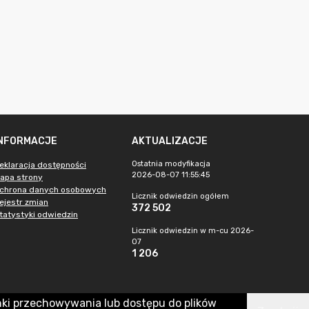
INFORMACJE
AKTUALIZACJE
Ostatnia modyfikacja
eklaracja dostępności
2026-08-07 11:55:45
apa strony
chrona danych osobowych
Licznik odwiedzin ogółem
ejestr zmian
372 502
tatystyki odwiedzin
Licznik odwiedzin w m-cu 2026-
07
1 206
nki przechowywania lub dostępu do plików