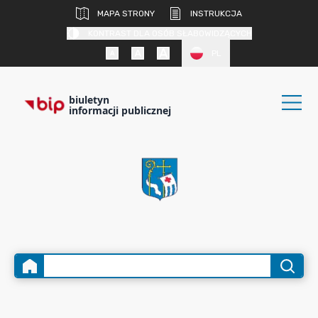
MAPA STRONY
INSTRUKCJA
KONTRAST DLA OSÓB SŁABOWIDZĄCYCH
PL
biuletyn
informacji publicznej