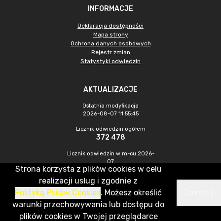
INFORMACJE
Deklaracja dostępności
Mapa strony
Ochrona danych osobowych
Rejestr zmian
Statystyki odwiedzin
AKTUALIZACJE
Ostatnia modyfikacja
2026-08-07 11:55:45
Licznik odwiedzin ogółem
372 478
Licznik odwiedzin w m-cu 2026-
07
Strona korzysta z plików cookies w celu
1 182
realizacji usług i zgodnie z
Polityką Plików Cookies
. Możesz określić
Zamknij
CMS & Hosting: Nefeni Sp. z o.o.
warunki przechowywania lub dostępu do
plików cookies w Twojej przeglądarce