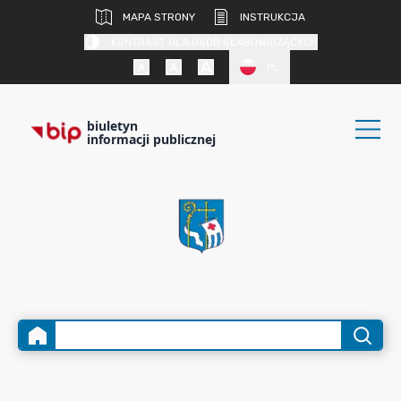
MAPA STRONY
INSTRUKCJA
KONTRAST DLA OSÓB SŁABOWIDZĄCYCH
PL
biuletyn
informacji publicznej