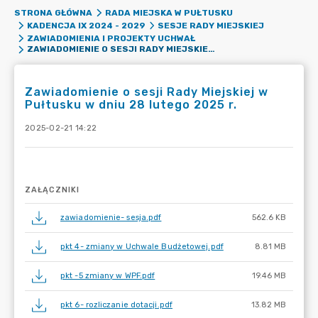
STRONA GŁÓWNA
RADA MIEJSKA W PUŁTUSKU
KADENCJA IX 2024 - 2029
SESJE RADY MIEJSKIEJ
ZAWIADOMIENIA I PROJEKTY UCHWAŁ
ZAWIADOMIENIE O SESJI RADY MIEJSKIEJ W PUŁTUSKU W DNIU 28 LUTEGO 2025 R.
Zawiadomienie o sesji Rady Miejskiej w
Pułtusku w dniu 28 lutego 2025 r.
2025-02-21 14:22
ZAŁĄCZNIKI
zawiadomienie- sesja.pdf
562.6 KB
pkt 4- zmiany w Uchwale Budżetowej.pdf
8.81 MB
pkt -5 zmiany w WPF.pdf
19.46 MB
pkt 6- rozliczanie dotacji.pdf
13.82 MB