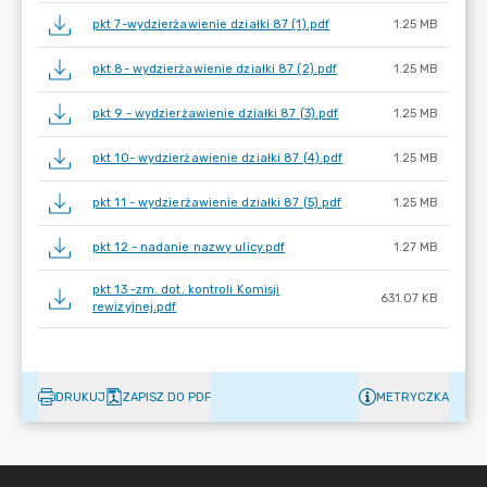
pkt 7-wydzierżawienie działki 87 (1).pdf
1.25 MB
pkt 8- wydzierżawienie działki 87 (2).pdf
1.25 MB
pkt 9 - wydzierżawienie działki 87 (3).pdf
1.25 MB
pkt 10- wydzierżawienie działki 87 (4).pdf
1.25 MB
pkt 11 - wydzierżawienie działki 87 (5).pdf
1.25 MB
pkt 12 - nadanie nazwy ulicy.pdf
1.27 MB
pkt 13 -zm. dot. kontroli Komisji
631.07 KB
rewizyjnej.pdf
DRUKUJ
ZAPISZ DO PDF
METRYCZKA