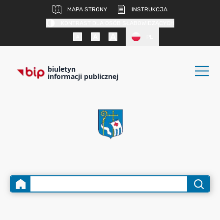
MAPA STRONY
INSTRUKCJA
KONTRAST DLA OSÓB SŁABOWIDZĄCYCH
PL
biuletyn
informacji publicznej