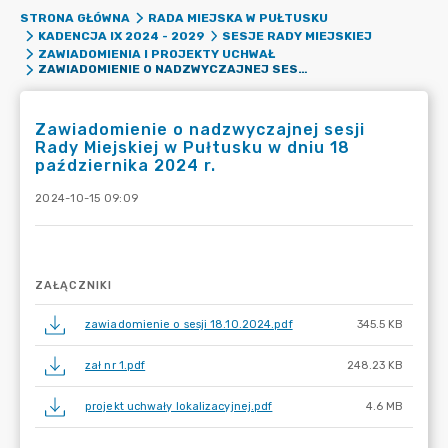
STRONA GŁÓWNA
RADA MIEJSKA W PUŁTUSKU
KADENCJA IX 2024 - 2029
SESJE RADY MIEJSKIEJ
ZAWIADOMIENIA I PROJEKTY UCHWAŁ
ZAWIADOMIENIE O NADZWYCZAJNEJ SESJI RADY MIEJSKIEJ W PUŁTUSKU W DNIU 18 PAŹDZIERNIKA 2024 R.
Zawiadomienie o nadzwyczajnej sesji
Rady Miejskiej w Pułtusku w dniu 18
października 2024 r.
2024-10-15 09:09
ZAŁĄCZNIKI
zawiadomienie o sesji 18.10.2024.pdf
345.5 KB
zał nr 1.pdf
248.23 KB
projekt uchwały lokalizacyjnej.pdf
4.6 MB