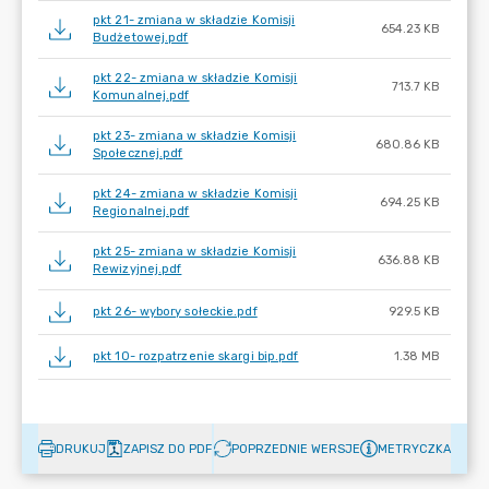
pkt 21- zmiana w składzie Komisji
654.23 KB
Budżetowej.pdf
pkt 22- zmiana w składzie Komisji
713.7 KB
Komunalnej.pdf
pkt 23- zmiana w składzie Komisji
680.86 KB
Społecznej.pdf
pkt 24- zmiana w składzie Komisji
694.25 KB
Regionalnej.pdf
pkt 25- zmiana w składzie Komisji
636.88 KB
Rewizyjnej.pdf
pkt 26- wybory sołeckie.pdf
929.5 KB
pkt 10- rozpatrzenie skargi bip.pdf
1.38 MB
DRUKUJ
ZAPISZ DO PDF
POPRZEDNIE WERSJE
METRYCZKA