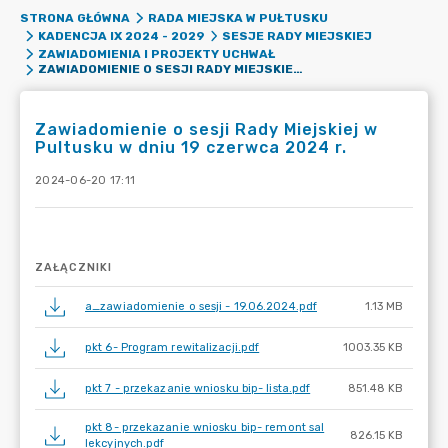
STRONA GŁÓWNA
RADA MIEJSKA W PUŁTUSKU
KADENCJA IX 2024 - 2029
SESJE RADY MIEJSKIEJ
ZAWIADOMIENIA I PROJEKTY UCHWAŁ
ZAWIADOMIENIE O SESJI RADY MIEJSKIEJ W PULTUSKU W DNIU 19 CZERWCA 2024 R.
Zawiadomienie o sesji Rady Miejskiej w
Pultusku w dniu 19 czerwca 2024 r.
2024-06-20 17:11
ZAŁĄCZNIKI
a_zawiadomienie o sesji - 19.06.2024.pdf
1.13 MB
pkt 6- Program rewitalizacji.pdf
1003.35 KB
pkt 7 - przekazanie wniosku bip- lista.pdf
851.48 KB
pkt 8- przekazanie wniosku bip- remont sal
826.15 KB
lekcyjnych.pdf