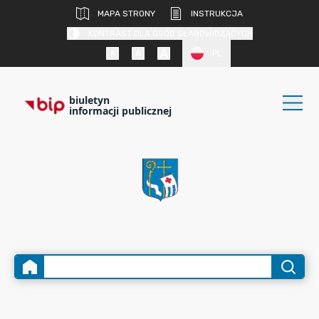
MAPA STRONY
INSTRUKCJA
KONTRAST DLA OSÓB SŁABOWIDZĄCYCH
PL
biuletyn
informacji publicznej