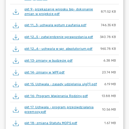
pkt 9- przekazanie wniosku bip- dokonanie
871.52 KB
zmian w projekcie.pdf
pkt 11_3- uchwała wotum zaufania.pdf
746.35 KB
pkt 12_5 - zatwierdzenie sprawozdania.pdf
340.78 KB
pkt 12_6 - uchwala w spr. absolutorium.pdf
965.78 KB
pkt 13- zmiany w budzecie.pdf
6.38 MB
pkt 14- zmiany w WPF.pdf
23.74 MB
pkt 15. Uchwała - zasady udzielania ulg(1).pdf
6.19 MB
pkt 16- Program Wspierania Rodziny.pdf
13.88 MB
pkt 17. Uchwała - program przeciwdziałania
10.56 MB
przemocy.pdf
pkt 18- zmiana Statutu MOPS.pdf
1.67 MB