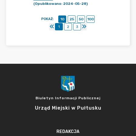
(Opublikowano: 2024-05-28)
POKAŻ
:
10
25
50
100
1
2
3
Biuletyn Informacji Publicznej
Urząd Miejski w Pułtusku
REDAKCJA