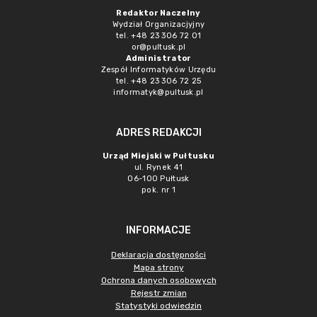
Redaktor Naczelny
Wydział Organizacjyjny
tel. +48 23 306 72 01
or@pultusk.pl
Administrator
Zespół Informatyków Urzędu
tel. +48 23 306 72 25
informatyk@pultusk.pl
ADRES REDAKCJI
Urząd Miejski w Pułtusku
ul. Rynek 41
06-100 Pułtusk
pok. nr 1
INFORMACJE
Deklaracja dostępności
Mapa strony
Ochrona danych osobowych
Rejestr zmian
Statystyki odwiedzin