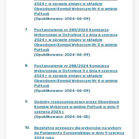
2024 r. w sprawie zmiany w składzie
Obwodowej Komisji Wyborczej Nr 6 w gminie
Pułtusk
(Opublikowano: 2024-06-09)
7
.
Postanowienie nr 289/2024 Komisarza
Wyborczego w Ostrołęce II z dnia 6 czerwca
2024 r. w sprawie zmiany w składzie
Obwodowej Komisji Wyborczej Nr 3 w gminie
Pułtusk
(Opublikowano: 2024-06-09)
8
.
Postanowienie nr 288/2024 Komisarza
Wyborczego w Ostrołęce II z dnia 6 czerwca
2024 r. w sprawie zmiany w składzie
Obwodowej Komisji Wyborczej Nr 4 w gminie
Pułtusk
(Opublikowano: 2024-06-09)
9
.
Godziny rozpoczęcia pracy przez Obwodowe
Komisje Wyborcze w gminie Pułtusk w dniu 9
czerwca 2024 r.
(Opublikowano: 2024-06-05)
10
.
Bezpłatne przewozy dla wyborców na wybory
do Parlamentu Europejskiego w dniu 9 czerwca
2024 roku