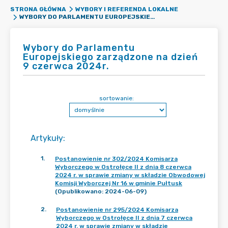
STRONA GŁÓWNA
WYBORY I REFERENDA LOKALNE
WYBORY DO PARLAMENTU EUROPEJSKIEGO ZARZĄDZONE NA DZIEŃ 9 CZERWCA 2024R.
Wybory do Parlamentu
Europejskiego zarządzone na dzień
9 czerwca 2024r.
sortowanie:
Artykuły
:
1
.
Postanowienie nr 302/2024 Komisarza
Wyborczego w Ostrołęce II z dnia 8 czerwca
2024 r. w sprawie zmiany w składzie Obwodowej
Komisji Wyborczej Nr 16 w gminie Pułtusk
(Opublikowano: 2024-06-09)
2
.
Postanowienie nr 295/2024 Komisarza
Wyborczego w Ostrołęce II z dnia 7 czerwca
2024 r. w sprawie zmiany w składzie