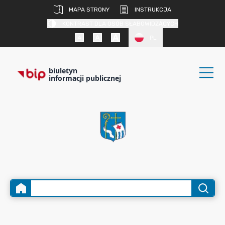
MAPA STRONY
INSTRUKCJA
KONTRAST DLA OSÓB SŁABOWIDZĄCYCH
PL
biuletyn
informacji publicznej