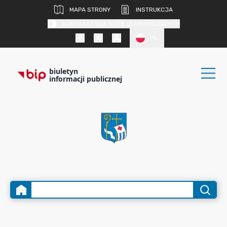
MAPA STRONY
INSTRUKCJA
KONTRAST DLA OSÓB SŁABOWIDZĄCYCH
PL
biuletyn
informacji publicznej