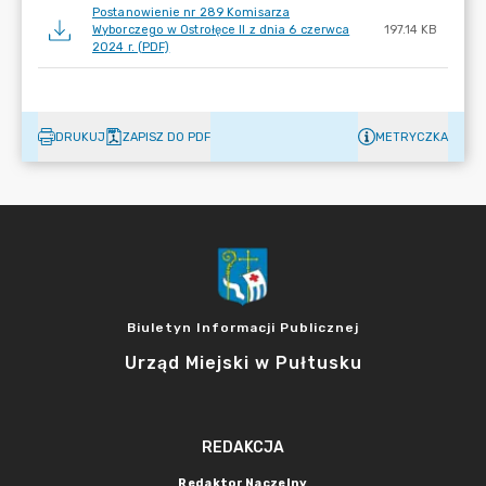
Postanowienie nr 289 Komisarza
Wyborczego w Ostrołęce II z dnia 6 czerwca
197.14 KB
2024 r. (PDF)
DRUKUJ
ZAPISZ DO PDF
METRYCZKA
Biuletyn Informacji Publicznej
Urząd Miejski w Pułtusku
REDAKCJA
Redaktor Naczelny