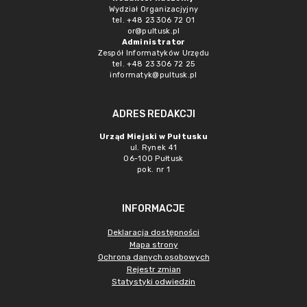
Wydział Organizacjyjny
tel. +48 23 306 72 01
or@pultusk.pl
Administrator
Zespół Informatyków Urzędu
tel. +48 23 306 72 25
informatyk@pultusk.pl
ADRES REDAKCJI
Urząd Miejski w Pułtusku
ul. Rynek 41
06-100 Pułtusk
pok. nr 1
INFORMACJE
Deklaracja dostępności
Mapa strony
Ochrona danych osobowych
Rejestr zmian
Statystyki odwiedzin