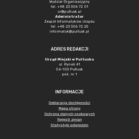
Wydział Organizacjyjny
tel. +48 23 306 72 01
or@pultusk.pl
Administrator
Zespół Informatyków Urzędu
tel. +48 23 306 72 25
informatyk@pultusk.pl
ADRES REDAKCJI
Urząd Miejski w Pułtusku
ul. Rynek 41
06-100 Pułtusk
pok. nr 1
INFORMACJE
Deklaracja dostępności
Mapa strony
Ochrona danych osobowych
Rejestr zmian
Statystyki odwiedzin