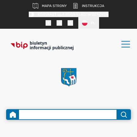
MAPA STRONY
INSTRUKCJA
KONTRAST DLA OSÓB SŁABOWIDZĄCYCH
PL
biuletyn
informacji publicznej