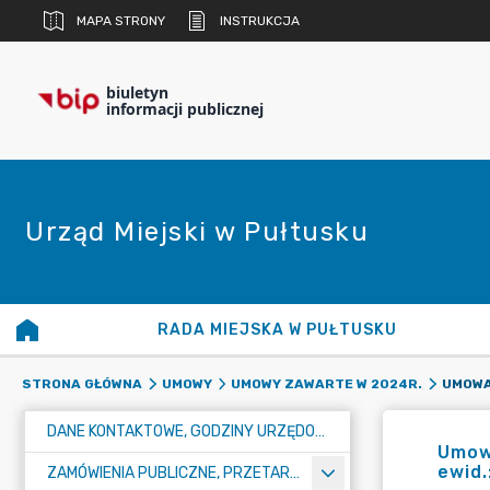
MAPA STRONY
INSTRUKCJA
biuletyn
informacji publicznej
Urząd Miejski w Pułtusku
RADA MIEJSKA W PUŁTUSKU
STRONA GŁÓWNA
UMOWY
UMOWY ZAWARTE W 2024R.
DANE KONTAKTOWE, GODZINY URZĘDOWANIA I NUMER KONTA BANKOWEGO
Umowa
ewid.
ZAMÓWIENIA PUBLICZNE, PRZETARGI, KONKURSY