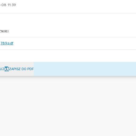
-08 11:39
NIKI
789.pdf
UJ
ZAPISZ DO PDF