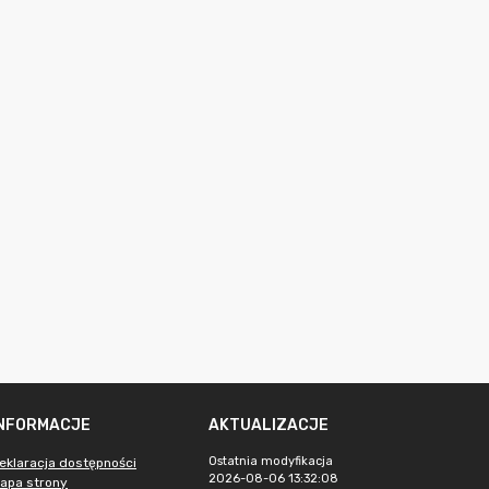
INFORMACJE
AKTUALIZACJE
Ostatnia modyfikacja
eklaracja dostępności
2026-08-06 13:32:08
apa strony