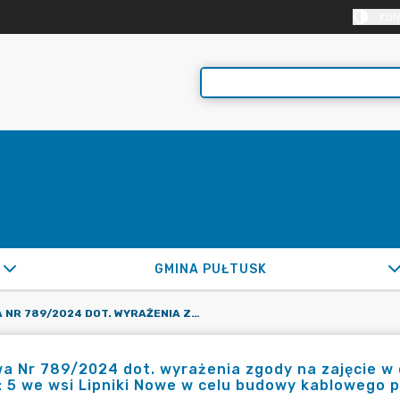
KON
GMINA PUŁTUSK
UMOWA NR 789/2024 DOT. WYRAŻENIA ZGODY NA ZAJĘCIE W DN. 28-29.10.2024R. GRUNTU – DZ. OZN. NR EWID.: 5 WE WSI LIPNIKI NOWE W CELU BUDOWY KABLOWEGO PRZYŁĄCZA ELEKTROENERGETYCZNEGO SN
 Nr 789/2024 dot. wyrażenia zgody na zajęcie w dn
: 5 we wsi Lipniki Nowe w celu budowy kablowego