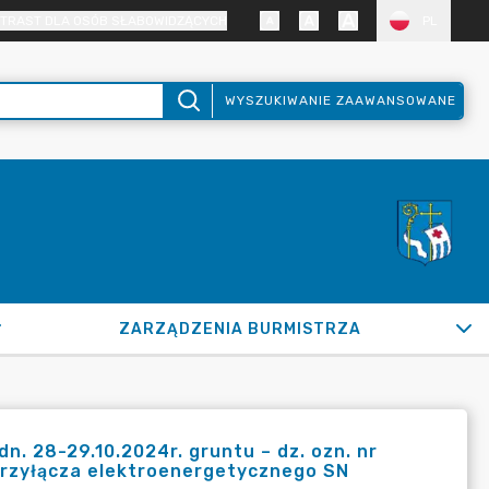
TRAST DLA OSÓB SŁABOWIDZĄCYCH
PL
WYSZUKIWANIE ZAAWANSOWANE
ZARZĄDZENIA BURMISTRZA
. 28-29.10.2024r. gruntu – dz. ozn. nr
 przyłącza elektroenergetycznego SN