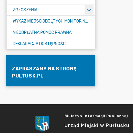
ZGŁOSZENIA
WYKAZ MIEJSC OBJĘTYCH MONITORINGIEM
NIEODPŁATNA POMOC PRAWNA
DEKLARACJA DOSTĘPNOŚCI
ZAPRASZAMY NA STRONĘ
PULTUSK.PL
Biuletyn Informacji Publicznej
Urząd Miejski w Pułtusku