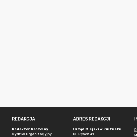
REDAKCJA
ADRES REDAKCJI
Redaktor Naczelny
Urząd Miejski w Pułtusku
D
Wydział Organizacjyjny
ul. Rynek 41
M