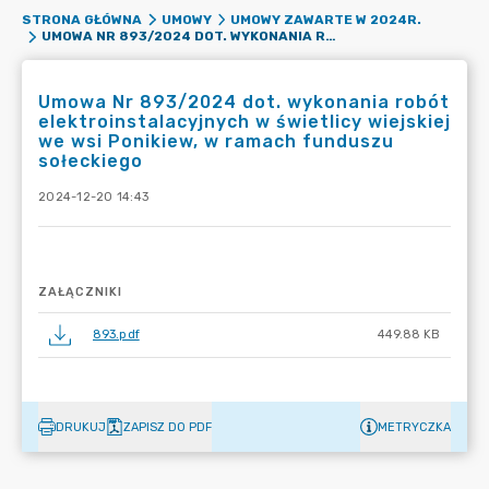
STRONA GŁÓWNA
UMOWY
UMOWY ZAWARTE W 2024R.
UMOWA NR 893/2024 DOT. WYKONANIA ROBÓT ELEKTROINSTALACYJNYCH W ŚWIETLICY WIEJSKIEJ WE WSI PONIKIEW, W RAMACH FUNDUSZU SOŁECKIEGO
Umowa Nr 893/2024 dot. wykonania robót
elektroinstalacyjnych w świetlicy wiejskiej
we wsi Ponikiew, w ramach funduszu
sołeckiego
2024-12-20 14:43
ZAŁĄCZNIKI
893.pdf
449.88 KB
DRUKUJ
ZAPISZ DO PDF
METRYCZKA