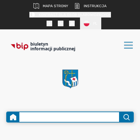
MAPA STRONY
INSTRUKCJA
KONTRAST DLA OSÓB SŁABOWIDZĄCYCH
PL
biuletyn
informacji publicznej