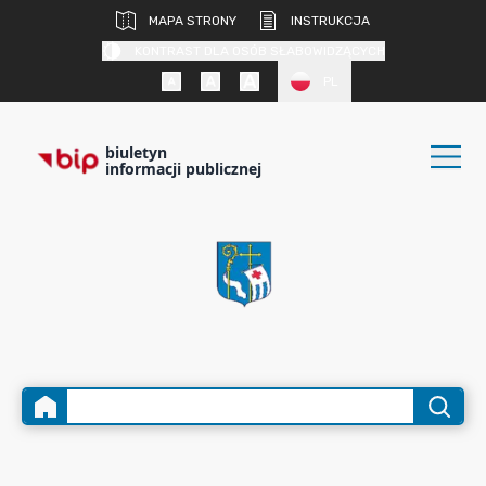
MAPA STRONY
INSTRUKCJA
KONTRAST DLA OSÓB SŁABOWIDZĄCYCH
PL
biuletyn
informacji publicznej