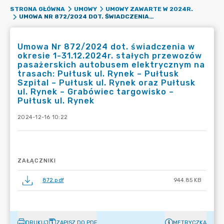
STRONA GŁÓWNA
UMOWY
UMOWY ZAWARTE W 2024R.
UMOWA NR 872/2024 DOT. ŚWIADCZENIA W OKRESIE 1-31.12.2024R. STAŁYCH PRZEWOZÓW PASAŻERSKICH AUTOBUSEM ELEKTRYCZNYM NA TRASACH: PUŁTUSK UL. RYNEK – PUŁTUSK SZPITAL – PUŁTUSK UL. RYNEK ORAZ PUŁTUSK UL. RYNEK – GRABÓWIEC TARGOWISKO – PUŁTUSK UL. RYNEK
Umowa Nr 872/2024 dot. świadczenia w
okresie 1-31.12.2024r. stałych przewozów
pasażerskich autobusem elektrycznym na
trasach: Pułtusk ul. Rynek – Pułtusk
Szpital – Pułtusk ul. Rynek oraz Pułtusk
ul. Rynek – Grabówiec targowisko –
Pułtusk ul. Rynek
2024-12-16 10:22
ZAŁĄCZNIKI
872.pdf
944.85 KB
DRUKUJ
ZAPISZ DO PDF
METRYCZKA