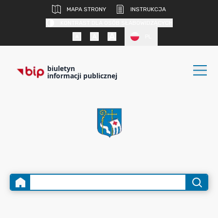
MAPA STRONY
INSTRUKCJA
KONTRAST DLA OSÓB SŁABOWIDZĄCYCH
PL
biuletyn
informacji publicznej