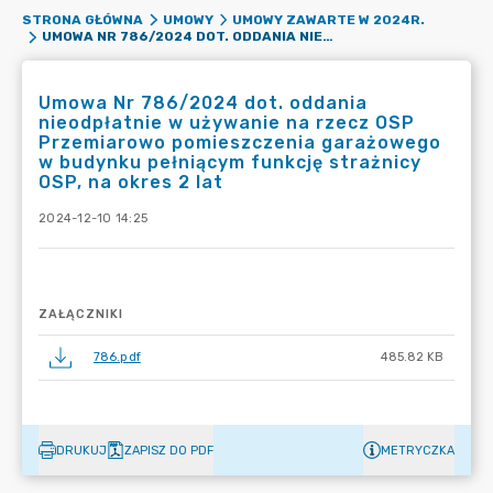
STRONA GŁÓWNA
UMOWY
UMOWY ZAWARTE W 2024R.
UMOWA NR 786/2024 DOT. ODDANIA NIEODPŁATNIE W UŻYWANIE NA RZECZ OSP PRZEMIAROWO POMIESZCZENIA GARAŻOWEGO W BUDYNKU PEŁNIĄCYM FUNKCJĘ STRAŻNICY OSP, NA OKRES 2 LAT
Umowa Nr 786/2024 dot. oddania
nieodpłatnie w używanie na rzecz OSP
Przemiarowo pomieszczenia garażowego
w budynku pełniącym funkcję strażnicy
OSP, na okres 2 lat
2024-12-10 14:25
ZAŁĄCZNIKI
786.pdf
485.82 KB
DRUKUJ
ZAPISZ DO PDF
METRYCZKA