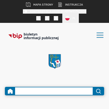
MAPA STRONY
INSTRUKCJA
KONTRAST DLA OSÓB SŁABOWIDZĄCYCH
PL
biuletyn
informacji publicznej