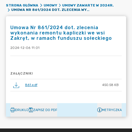
STRONA GŁÓWNA
UMOWY
UMOWY ZAWARTE W 2024R.
UMOWA NR 861/2024 DOT. ZLECENIA WYKONANIA REMONTU KAPLICZKI WE WSI ZAKRĘT, W RAMACH FUNDUSZU SOŁECKIEGO
Umowa Nr 861/2024 dot. zlecenia
wykonania remontu kapliczki we wsi
Zakręt, w ramach funduszu sołeckiego
2024-12-06 11:01
ZAŁĄCZNIKI
861.pdf
450.58 KB
DRUKUJ
ZAPISZ DO PDF
METRYCZKA