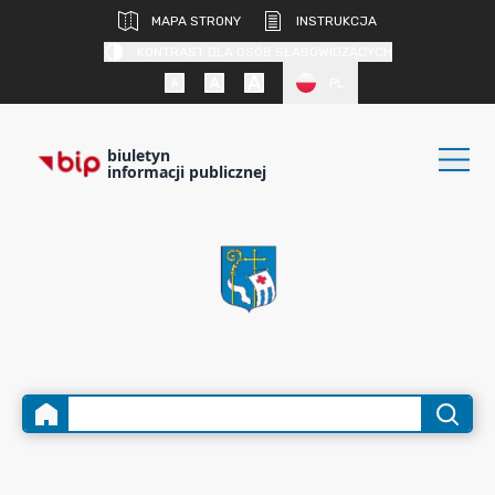
MAPA STRONY
INSTRUKCJA
KONTRAST DLA OSÓB SŁABOWIDZĄCYCH
PL
biuletyn
informacji publicznej