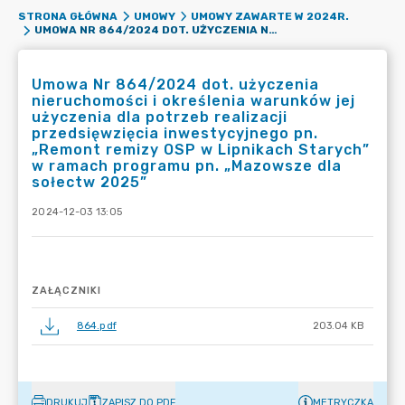
STRONA GŁÓWNA
UMOWY
UMOWY ZAWARTE W 2024R.
UMOWA NR 864/2024 DOT. UŻYCZENIA NIERUCHOMOŚCI I OKREŚLENIA WARUNKÓW JEJ UŻYCZENIA DLA POTRZEB REALIZACJI PRZEDSIĘWZIĘCIA INWESTYCYJNEGO PN. „REMONT REMIZY OSP W LIPNIKACH STARYCH” W RAMACH PROGRAMU PN. „MAZOWSZE DLA SOŁECTW 2025”
Umowa Nr 864/2024 dot. użyczenia
nieruchomości i określenia warunków jej
użyczenia dla potrzeb realizacji
przedsięwzięcia inwestycyjnego pn.
„Remont remizy OSP w Lipnikach Starych”
w ramach programu pn. „Mazowsze dla
sołectw 2025”
2024-12-03 13:05
ZAŁĄCZNIKI
864.pdf
203.04 KB
DRUKUJ
ZAPISZ DO PDF
METRYCZKA