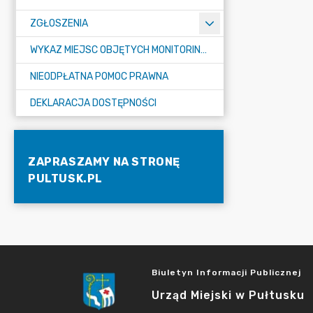
ZGŁOSZENIA
WYKAZ MIEJSC OBJĘTYCH MONITORINGIEM
NIEODPŁATNA POMOC PRAWNA
DEKLARACJA DOSTĘPNOŚCI
ZAPRASZAMY NA STRONĘ
PULTUSK.PL
Biuletyn Informacji Publicznej
Urząd Miejski w Pułtusku