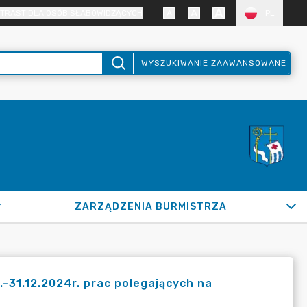
TRAST DLA OSÓB SŁABOWIDZĄCYCH
PL
WYSZUKIWANIE ZAAWANSOWANE
ZARZĄDZENIA BURMISTRZA
-31.12.2024r. prac polegających na