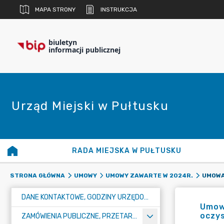
MAPA STRONY
INSTRUKCJA
biuletyn
informacji publicznej
Urząd Miejski w Pułtusku
RADA MIEJSKA W PUŁTUSKU
STRONA GŁÓWNA
UMOWY
UMOWY ZAWARTE W 2024R.
DANE KONTAKTOWE, GODZINY URZĘDOWANIA I NUMER KONTA BANKOWEGO
Umowa
oczy
ZAMÓWIENIA PUBLICZNE, PRZETARGI, KONKURSY