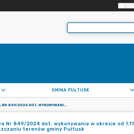
KON
GMINA PUŁTUSK
UMOWA NR 849/2024 DOT. WYKONYWANIA W OKRESIE OD 1.11.-31.12.2024R. PRAC POLEGAJĄCYCH NA OCZYSZCZANIU TERENÓW GMINY PUŁTUSK
 Nr 849/2024 dot. wykonywania w okresie od 1.11.
szczaniu terenów gminy Pułtusk