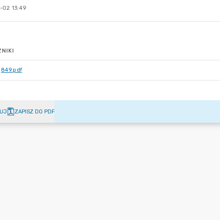
-02 13:49
NIKI
849.pdf
UJ
ZAPISZ DO PDF