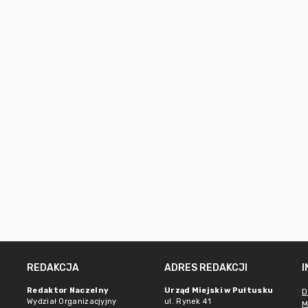
REDAKCJA
ADRES REDAKCJI
Redaktor Naczelny
Urząd Miejski w Pułtusku
D
Wydział Organizacjyjny
ul. Rynek 41
M