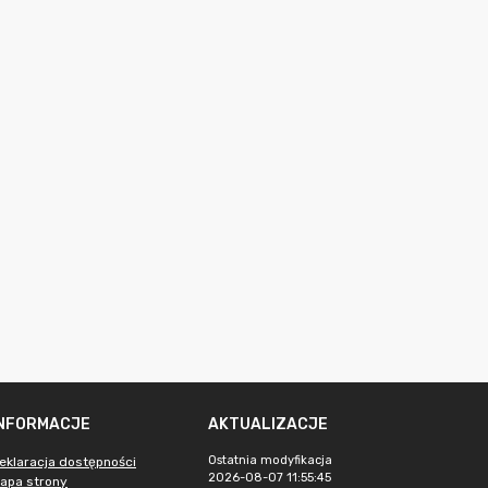
INFORMACJE
AKTUALIZACJE
Ostatnia modyfikacja
eklaracja dostępności
2026-08-07 11:55:45
apa strony