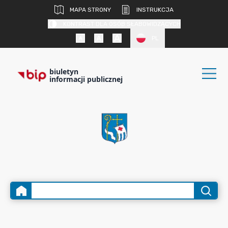
MAPA STRONY
INSTRUKCJA
KONTRAST DLA OSÓB SŁABOWIDZĄCYCH
PL
biuletyn
informacji publicznej