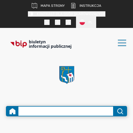
MAPA STRONY
INSTRUKCJA
KONTRAST DLA OSÓB SŁABOWIDZĄCYCH
PL
biuletyn
informacji publicznej