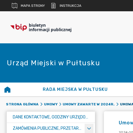
MAPA STRONY
INSTRUKCJA
biuletyn
informacji publicznej
Urząd Miejski w Pułtusku
RADA MIEJSKA W PUŁTUSKU
STRONA GŁÓWNA
UMOWY
UMOWY ZAWARTE W 2024R.
DANE KONTAKTOWE, GODZINY URZĘDOWANIA I NUMER KONTA BANKOWEGO
Umow
ZAMÓWIENIA PUBLICZNE, PRZETARGI, KONKURSY
2024-10