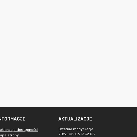
INFORMACJE
AKTUALIZACJE
Ostatnia modyfikacja
eklaracja dostępności
2026-08-06 13:32:08
apa strony