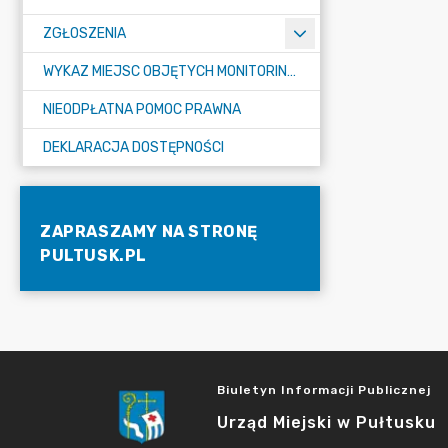
ZGŁOSZENIA
WYKAZ MIEJSC OBJĘTYCH MONITORINGIEM
NIEODPŁATNA POMOC PRAWNA
DEKLARACJA DOSTĘPNOŚCI
ZAPRASZAMY NA STRONĘ
PULTUSK.PL
Biuletyn Informacji Publicznej
Urząd Miejski w Pułtusku