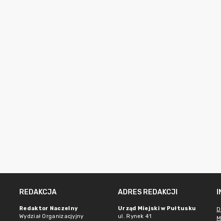
REDAKCJA
ADRES REDAKCJI
Redaktor Naczelny
Urząd Miejski w Pułtusku
D
Wydział Organizacjyjny
ul. Rynek 41
M