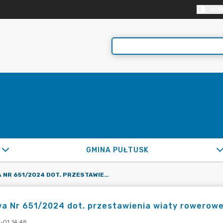
KON
GMINA PUŁTUSK
UMOWA NR 651/2024 DOT. PRZESTAWIENIA WIATY ROWEROWEJ WE WSI PŁOCOCHOWO
a Nr 651/2024 dot. przestawienia wiaty rowerowe
-01 14:48