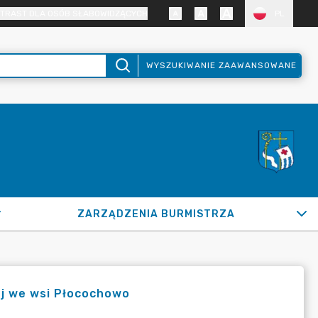
TRAST DLA OSÓB SŁABOWIDZĄCYCH
PL
WYSZUKIWANIE ZAAWANSOWANE
ZARZĄDZENIA BURMISTRZA
j we wsi Płocochowo