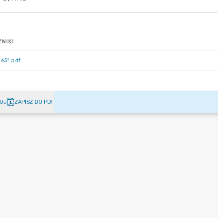
NIKI
651.pdf
UJ
ZAPISZ DO PDF