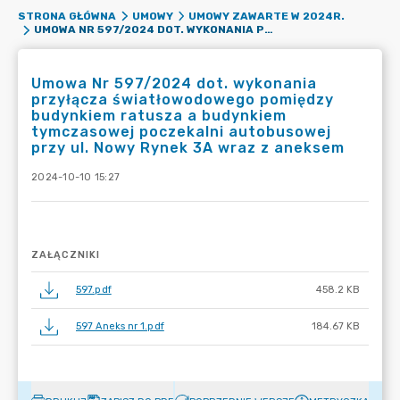
STRONA GŁÓWNA
UMOWY
UMOWY ZAWARTE W 2024R.
UMOWA NR 597/2024 DOT. WYKONANIA PRZYŁĄCZA ŚWIATŁOWODOWEGO POMIĘDZY BUDYNKIEM RATUSZA A BUDYNKIEM TYMCZASOWEJ POCZEKALNI AUTOBUSOWEJ PRZY UL. NOWY RYNEK 3A WRAZ Z ANEKSEM
Umowa Nr 597/2024 dot. wykonania
przyłącza światłowodowego pomiędzy
budynkiem ratusza a budynkiem
tymczasowej poczekalni autobusowej
przy ul. Nowy Rynek 3A wraz z aneksem
2024-10-10 15:27
ZAŁĄCZNIKI
597.pdf
458.2 KB
597 Aneks nr 1.pdf
184.67 KB