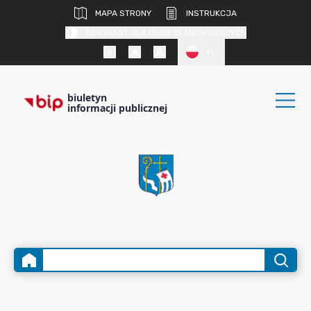
MAPA STRONY
INSTRUKCJA
KONTRAST DLA OSÓB SŁABOWIDZĄCYCH
PL
biuletyn
informacji publicznej