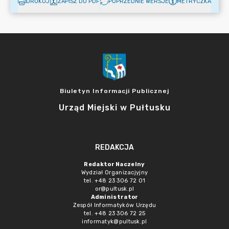
DRUKUJ
ZAPISZ DO PDF
POPRZEDNIE WERSJE
METRYCZKA
Biuletyn Informacji Publicznej
Urząd Miejski w Pułtusku
REDAKCJA
Redaktor Naczelny
Wydział Organizacjyjny
tel. +48 23 306 72 01
or@pultusk.pl
Administrator
Zespół Informatyków Urzędu
tel. +48 23 306 72 25
informatyk@pultusk.pl