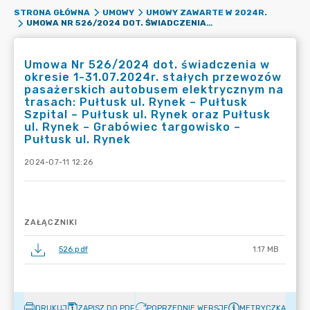
STRONA GŁÓWNA
UMOWY
UMOWY ZAWARTE W 2024R.
UMOWA NR 526/2024 DOT. ŚWIADCZENIA W OKRESIE 1-31.07.2024R. STAŁYCH PRZEWOZÓW PASAŻERSKICH AUTOBUSEM ELEKTRYCZNYM NA TRASACH: PUŁTUSK UL. RYNEK – PUŁTUSK SZPITAL – PUŁTUSK UL. RYNEK ORAZ PUŁTUSK UL. RYNEK – GRABÓWIEC TARGOWISKO – PUŁTUSK UL. RYNEK
Umowa Nr 526/2024 dot. świadczenia w
okresie 1-31.07.2024r. stałych przewozów
pasażerskich autobusem elektrycznym na
trasach: Pułtusk ul. Rynek – Pułtusk
Szpital – Pułtusk ul. Rynek oraz Pułtusk
ul. Rynek – Grabówiec targowisko –
Pułtusk ul. Rynek
2024-07-11 12:26
ZAŁĄCZNIKI
526.pdf
1.17 MB
DRUKUJ
ZAPISZ DO PDF
POPRZEDNIE WERSJE
METRYCZKA