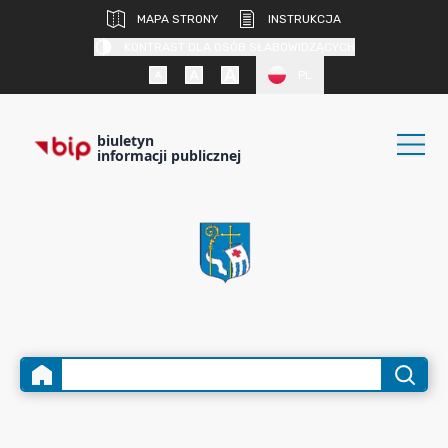
MAPA STRONY
INSTRUKCJA
KONTRAST DLA OSÓB SŁABOWIDZĄCYCH
PL
biuletyn
informacji publicznej