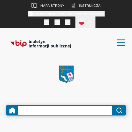
MAPA STRONY
INSTRUKCJA
KONTRAST DLA OSÓB SŁABOWIDZĄCYCH
PL
biuletyn
informacji publicznej