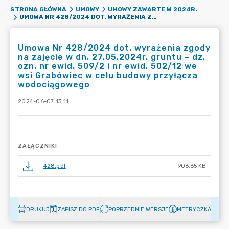
STRONA GŁÓWNA
UMOWY
UMOWY ZAWARTE W 2024R.
UMOWA NR 428/2024 DOT. WYRAŻENIA ZGODY NA ZAJĘCIE W DN. 27.05.2024R. GRUNTU – DZ. OZN. NR EWID. 509/2 I NR EWID. 502/12 WE WSI GRABÓWIEC W CELU BUDOWY PRZYŁĄCZA WODOCIĄGOWEGO
Umowa Nr 428/2024 dot. wyrażenia zgody
na zajęcie w dn. 27.05.2024r. gruntu – dz.
ozn. nr ewid. 509/2 i nr ewid. 502/12 we
wsi Grabówiec w celu budowy przyłącza
wodociągowego
2024-06-07 13:11
ZAŁĄCZNIKI
428.pdf
906.65 KB
DRUKUJ
ZAPISZ DO PDF
POPRZEDNIE WERSJE
METRYCZKA