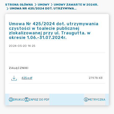
STRONA GŁÓWNA
UMOWY
UMOWY ZAWARTE W 2024R.
UMOWA NR 425/2024 DOT. UTRZYMYWANIA CZYSTOŚCI W TOALECIE PUBLICZNEJ ZLOKALIZOWANEJ PRZY UL. TRAUGUTTA, W OKRESIE 1.06.-31.07.2024R.
Umowa Nr 425/2024 dot. utrzymywania
czystości w toalecie publicznej
zlokalizowanej przy ul. Traugutta, w
okresie 1.06.-31.07.2024r.
2024-05-20 14:25
ZAŁĄCZNIKI
425.pdf
279.78 KB
DRUKUJ
ZAPISZ DO PDF
METRYCZKA