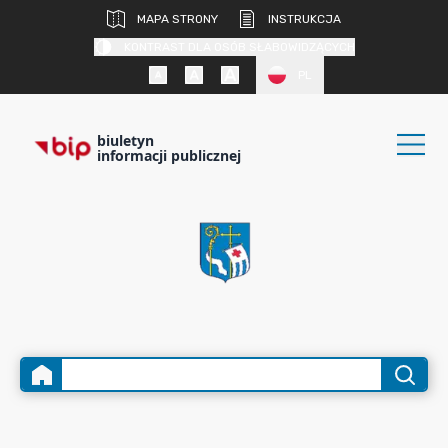
MAPA STRONY
INSTRUKCJA
KONTRAST DLA OSÓB SŁABOWIDZĄCYCH
PL
biuletyn
informacji publicznej