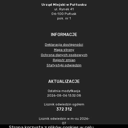
Urząd Miejski w Pułtusku
ul. Rynek 41
06-100 Pułtusk
pok. nr 1
INFORMACJE
Deklaracja dostępności
Mapa strony
Ochrona danych osobowych
Rejestr zmian
Statystyki odwiedzin
AKTUALIZACJE
Ostatnia modyfikacja
2026-08-06 13:32:08
Licznik odwiedzin ogółem
372 312
Licznik odwiedzin w m-cu 2026-
07
Strona korzysta z plików cookies w celu