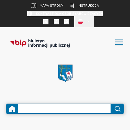
MAPA STRONY
INSTRUKCJA
KONTRAST DLA OSÓB SŁABOWIDZĄCYCH
PL
biuletyn
informacji publicznej