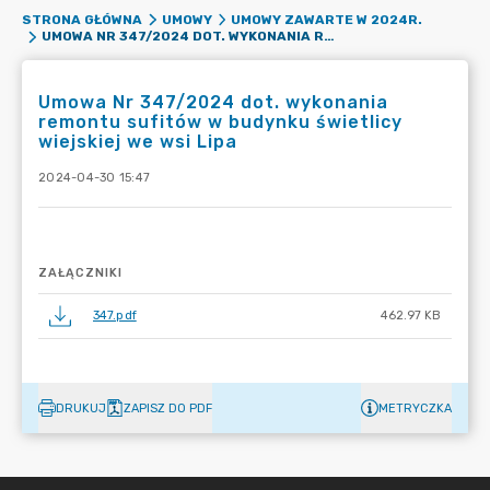
STRONA GŁÓWNA
UMOWY
UMOWY ZAWARTE W 2024R.
UMOWA NR 347/2024 DOT. WYKONANIA REMONTU SUFITÓW W BUDYNKU ŚWIETLICY WIEJSKIEJ WE WSI LIPA
Umowa Nr 347/2024 dot. wykonania
remontu sufitów w budynku świetlicy
wiejskiej we wsi Lipa
2024-04-30 15:47
ZAŁĄCZNIKI
347.pdf
462.97 KB
DRUKUJ
ZAPISZ DO PDF
METRYCZKA