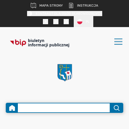
MAPA STRONY
INSTRUKCJA
KONTRAST DLA OSÓB SŁABOWIDZĄCYCH
PL
biuletyn
informacji publicznej