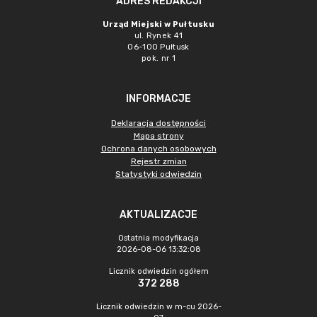
ADRES REDAKCJI
Urząd Miejski w Pułtusku
ul. Rynek 41
06-100 Pułtusk
pok. nr 1
INFORMACJE
Deklaracja dostępności
Mapa strony
Ochrona danych osobowych
Rejestr zmian
Statystyki odwiedzin
AKTUALIZACJE
Ostatnia modyfikacja
2026-08-06 13:32:08
Licznik odwiedzin ogółem
372 288
Licznik odwiedzin w m-cu 2026-