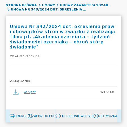
STRONA GŁÓWNA
UMOWY
UMOWY ZAWARTE W 2024R.
UMOWA NR 343/2024 DOT. OKREŚLENIA PRAW I OBOWIĄZKÓW STRON W ZWIĄZKU Z REALIZACJĄ FILMU PT. „AKADEMIA CZERNIAKA – TYDZIEŃ ŚWIADOMOŚCI CZERNIAKA – CHROŃ SKÓRĘ ŚWIADOMIE”
Umowa Nr 343/2024 dot. określenia praw
i obowiązków stron w związku z realizacją
filmu pt. „Akademia czerniaka – tydzień
świadomości czerniaka – chroń skórę
świadomie”
2024-06-07 12:33
ZAŁĄCZNIKI
343.pdf
171.55 KB
DRUKUJ
ZAPISZ DO PDF
POPRZEDNIE WERSJE
METRYCZKA