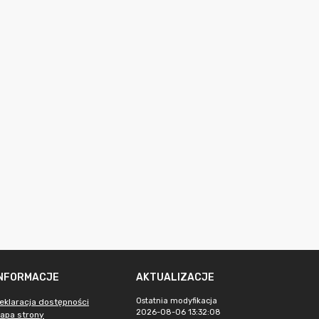
INFORMACJE
AKTUALIZACJE
Ostatnia modyfikacja
eklaracja dostępności
2026-08-06 13:32:08
apa strony