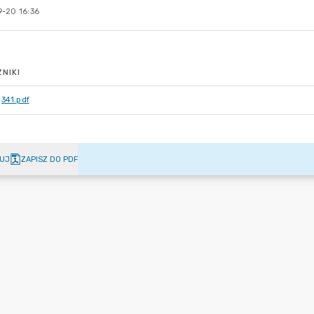
-20 16:36
NIKI
341.pdf
UJ
ZAPISZ DO PDF