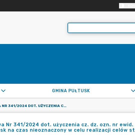
KON
GMINA PUŁTUSK
UMOWA NR 341/2024 DOT. UŻYCZENIA CZ. DZ. OZN. NR EWID. 62/7 I DZ. OZN. NR EWID. 62/6 W OBR. 20 M. PUŁTUSK NA CZAS NIEOZNACZONY W CELU REALIZACJI CELÓW STATUTOWYCH
 Nr 341/2024 dot. użyczenia cz. dz. ozn. nr ewid. 6
sk na czas nieoznaczony w celu realizacji celów 