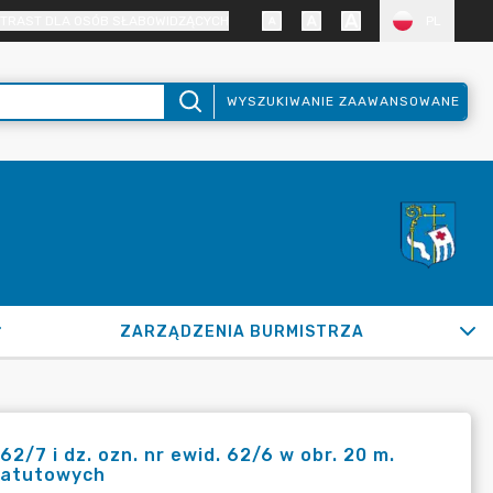
TRAST DLA OSÓB SŁABOWIDZĄCYCH
PL
WYSZUKIWANIE ZAAWANSOWANE
ZARZĄDZENIA BURMISTRZA
2/7 i dz. ozn. nr ewid. 62/6 w obr. 20 m.
statutowych