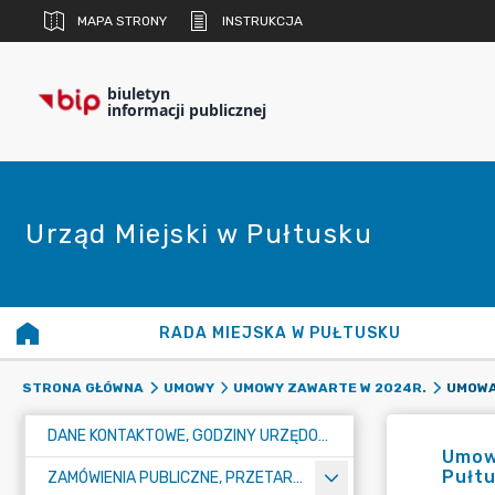
MAPA STRONY
INSTRUKCJA
biuletyn
informacji publicznej
Urząd Miejski w Pułtusku
RADA MIEJSKA W PUŁTUSKU
STRONA GŁÓWNA
UMOWY
UMOWY ZAWARTE W 2024R.
DANE KONTAKTOWE, GODZINY URZĘDOWANIA I NUMER KONTA BANKOWEGO
Umowa
Pułtu
ZAMÓWIENIA PUBLICZNE, PRZETARGI, KONKURSY