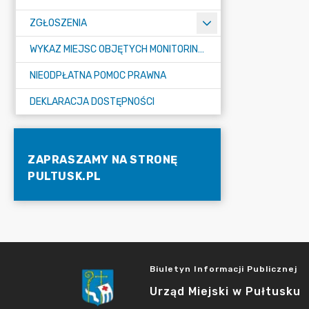
ZGŁOSZENIA
WYKAZ MIEJSC OBJĘTYCH MONITORINGIEM
NIEODPŁATNA POMOC PRAWNA
DEKLARACJA DOSTĘPNOŚCI
ZAPRASZAMY NA STRONĘ
PULTUSK.PL
Biuletyn Informacji Publicznej
Urząd Miejski w Pułtusku