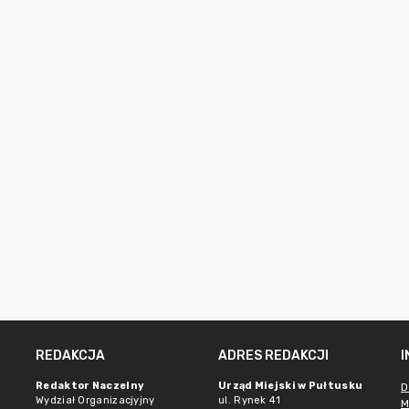
REDAKCJA
ADRES REDAKCJI
Redaktor Naczelny
Urząd Miejski w Pułtusku
D
Wydział Organizacjyjny
ul. Rynek 41
M