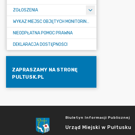
ZGŁOSZENIA
WYKAZ MIEJSC OBJĘTYCH MONITORINGIEM
NIEODPŁATNA POMOC PRAWNA
DEKLARACJA DOSTĘPNOŚCI
ZAPRASZAMY NA STRONĘ
PULTUSK.PL
Biuletyn Informacji Publicznej
Urząd Miejski w Pułtusku