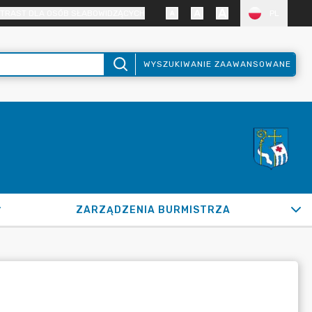
TRAST DLA OSÓB SŁABOWIDZĄCYCH
PL
WYSZUKIWANIE ZAAWANSOWANE
ZARZĄDZENIA BURMISTRZA