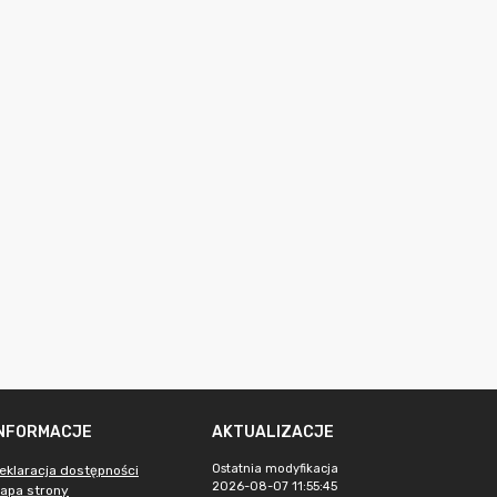
INFORMACJE
AKTUALIZACJE
Ostatnia modyfikacja
eklaracja dostępności
2026-08-07 11:55:45
apa strony