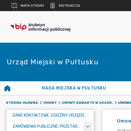
MAPA STRONY
INSTRUKCJA
biuletyn
informacji publicznej
Urząd Miejski w Pułtusku
RADA MIEJSKA W PUŁTUSKU
STRONA GŁÓWNA
UMOWY
UMOWY ZAWARTE W 2024R.
DANE KONTAKTOWE, GODZINY URZĘDOWANIA I NUMER KONTA BANKOWEGO
Umow
ZAMÓWIENIA PUBLICZNE, PRZETARGI, KONKURSY
2024-09