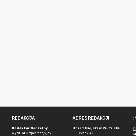
REDAKCJA
ADRES REDAKCJI
Redaktor Naczelny
Urząd Miejski w Pułtusku
D
Wydział Organizacjyjny
ul. Rynek 41
M