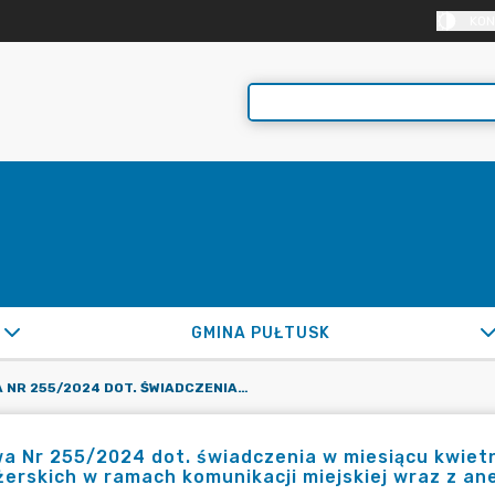
KON
GMINA PUŁTUSK
UMOWA NR 255/2024 DOT. ŚWIADCZENIA W MIESIĄCU KWIETNIU 2024R. STAŁYCH PRZEWOZÓW PASAŻERSKICH W RAMACH KOMUNIKACJI MIEJSKIEJ WRAZ Z ANEKSEM
 Nr 255/2024 dot. świadczenia w miesiącu kwiet
erskich w ramach komunikacji miejskiej wraz z a