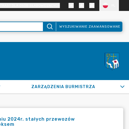
TRAST DLA OSÓB SŁABOWIDZĄCYCH
PL
WYSZUKIWANIE ZAAWANSOWANE
ZARZĄDZENIA BURMISTRZA
niu 2024r. stałych przewozów
neksem