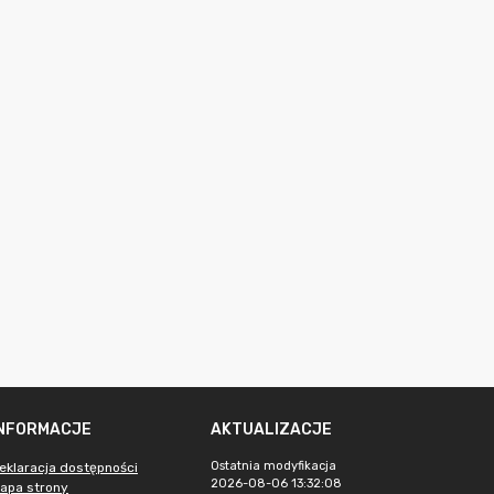
INFORMACJE
AKTUALIZACJE
Ostatnia modyfikacja
eklaracja dostępności
2026-08-06 13:32:08
apa strony