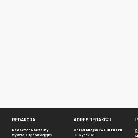
REDAKCJA
ADRES REDAKCJI
Redaktor Naczelny
Urząd Miejski w Pułtusku
D
Wydział Organizacjyjny
ul. Rynek 41
M