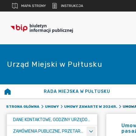
MAPA STRONY
INSTRUKCJA
biuletyn
informacji publicznej
Urząd Miejski w Pułtusku
RADA MIEJSKA W PUŁTUSKU
STRONA GŁÓWNA
UMOWY
UMOWY ZAWARTE W 2024R.
DANE KONTAKTOWE, GODZINY URZĘDOWANIA I NUMER KONTA BANKOWEGO
Umowa
pasaż
ZAMÓWIENIA PUBLICZNE, PRZETARGI, KONKURSY