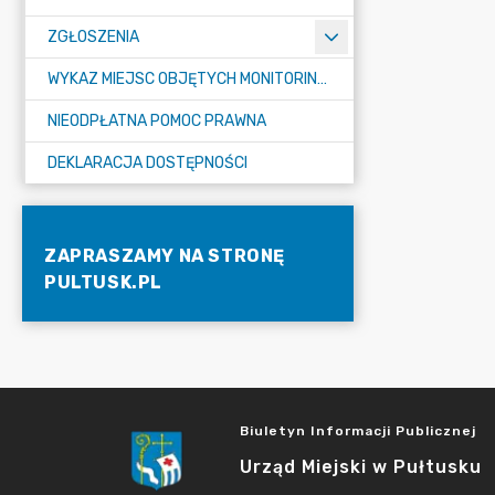
ZGŁOSZENIA
WYKAZ MIEJSC OBJĘTYCH MONITORINGIEM
NIEODPŁATNA POMOC PRAWNA
DEKLARACJA DOSTĘPNOŚCI
ZAPRASZAMY NA STRONĘ
PULTUSK.PL
Biuletyn Informacji Publicznej
Urząd Miejski w Pułtusku