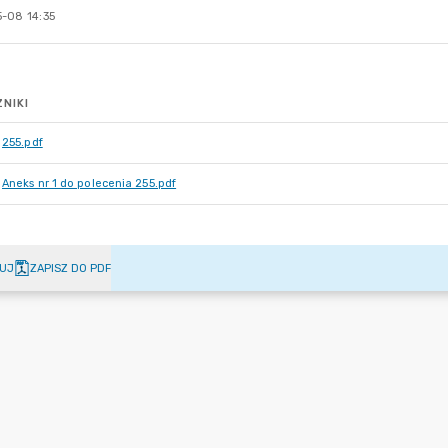
-08 14:35
NIKI
255.pdf
Aneks nr 1 do polecenia 255.pdf
UJ
ZAPISZ DO PDF