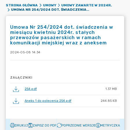
STRONA GŁÓWNA
UMOWY
UMOWY ZAWARTE W 2024R.
UMOWA NR 254/2024 DOT. ŚWIADCZENIA W MIESIĄCU KWIETNIU 2024R. STAŁYCH PRZEWOZÓW PASAŻERSKICH W RAMACH KOMUNIKACJI MIEJSKIEJ WRAZ Z ANEKSEM
Umowa Nr 254/2024 dot. świadczenia w
miesiącu kwietniu 2024r. stałych
przewozów pasażerskich w ramach
komunikacji miejskiej wraz z aneksem
2024-05-08 14:34
ZAŁĄCZNIKI
254.pdf
1.37 MB
Aneks 1 do polecenia 254.pdf
244.85 KB
DRUKUJ
ZAPISZ DO PDF
POPRZEDNIE WERSJE
METRYCZKA