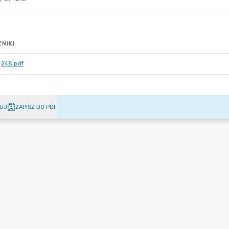
NIKI
248.pdf
UJ
ZAPISZ DO PDF