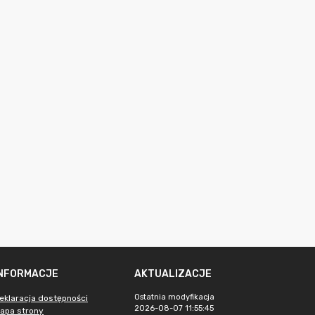
INFORMACJE
AKTUALIZACJE
Ostatnia modyfikacja
eklaracja dostępności
2026-08-07 11:55:45
apa strony