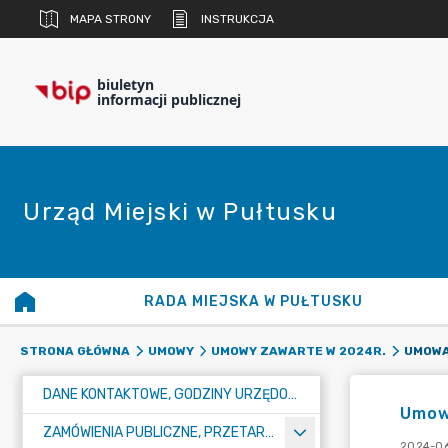
MAPA STRONY
INSTRUKCJA
biuletyn
informacji publicznej
Urząd Miejski w Pułtusku
RADA MIEJSKA W PUŁTUSKU
STRONA GŁÓWNA
UMOWY
UMOWY ZAWARTE W 2024R.
DANE KONTAKTOWE, GODZINY URZĘDOWANIA I NUMER KONTA BANKOWEGO
Umowa
ZAMÓWIENIA PUBLICZNE, PRZETARGI, KONKURSY
2024-06