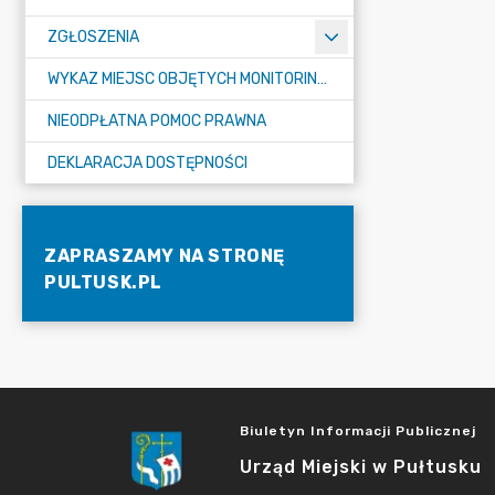
ZGŁOSZENIA
WYKAZ MIEJSC OBJĘTYCH MONITORINGIEM
NIEODPŁATNA POMOC PRAWNA
DEKLARACJA DOSTĘPNOŚCI
ZAPRASZAMY NA STRONĘ
PULTUSK.PL
Biuletyn Informacji Publicznej
Urząd Miejski w Pułtusku