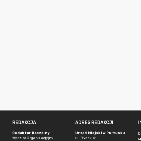
REDAKCJA
ADRES REDAKCJI
Redaktor Naczelny
Urząd Miejski w Pułtusku
D
Wydział Organizacjyjny
ul. Rynek 41
M