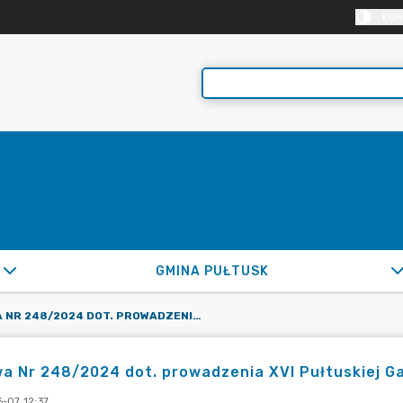
KON
GMINA PUŁTUSK
UMOWA NR 248/2024 DOT. PROWADZENIA XVI PUŁTUSKIEJ GALI SPORTU W DN. 15.03.2024R.
 Nr 248/2024 dot. prowadzenia XVI Pułtuskiej Gal
-07 12:37