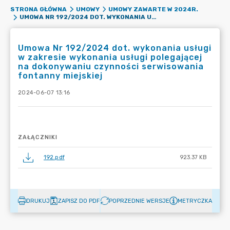
STRONA GŁÓWNA
UMOWY
UMOWY ZAWARTE W 2024R.
UMOWA NR 192/2024 DOT. WYKONANIA USŁUGI W ZAKRESIE WYKONANIA USŁUGI POLEGAJĄCEJ NA DOKONYWANIU CZYNNOŚCI SERWISOWANIA FONTANNY MIEJSKIEJ
Umowa Nr 192/2024 dot. wykonania usługi
w zakresie wykonania usługi polegającej
na dokonywaniu czynności serwisowania
fontanny miejskiej
2024-06-07 13:16
ZAŁĄCZNIKI
192.pdf
923.37 KB
DRUKUJ
ZAPISZ DO PDF
POPRZEDNIE WERSJE
METRYCZKA