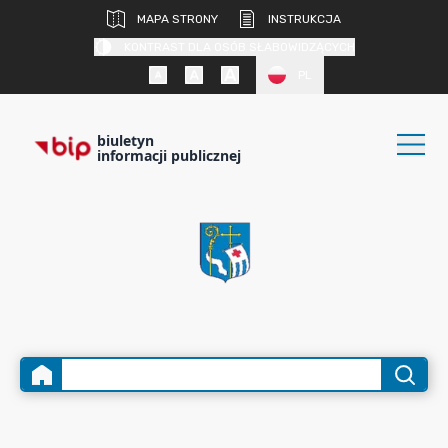
MAPA STRONY
INSTRUKCJA
KONTRAST DLA OSÓB SŁABOWIDZĄCYCH
PL
biuletyn
informacji publicznej