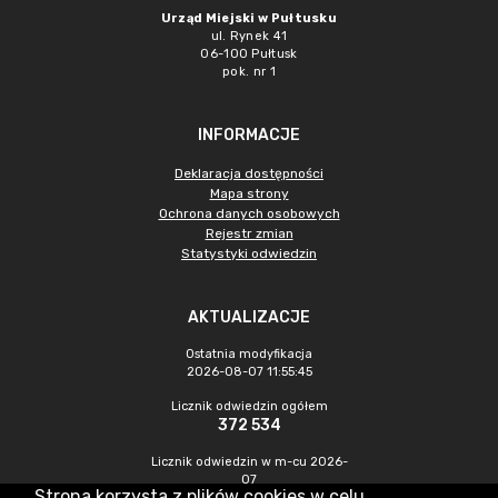
Urząd Miejski w Pułtusku
ul. Rynek 41
06-100 Pułtusk
pok. nr 1
INFORMACJE
Deklaracja dostępności
Mapa strony
Ochrona danych osobowych
Rejestr zmian
Statystyki odwiedzin
AKTUALIZACJE
Ostatnia modyfikacja
2026-08-07 11:55:45
Licznik odwiedzin ogółem
372 534
Licznik odwiedzin w m-cu 2026-
07
Strona korzysta z plików cookies w celu