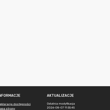
INFORMACJE
AKTUALIZACJE
Ostatnia modyfikacja
eklaracja dostępności
2026-08-07 11:55:45
apa strony