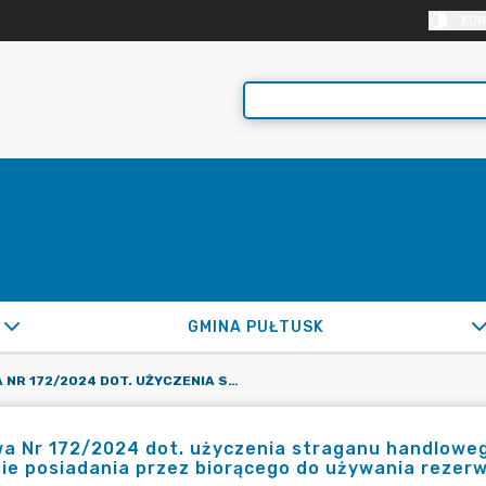
KON
GMINA PUŁTUSK
UMOWA NR 172/2024 DOT. UŻYCZENIA STRAGANU HANDLOWEGO NA TARGOWISKU MIEJSKIM PRZY UL. RYNEK W OKRESIE POSIADANIA PRZEZ BIORĄCEGO DO UŻYWANIA REZERWACJI MIEJSCA HANDLOWEGO NR 13
 Nr 172/2024 dot. użyczenia straganu handlowego
ie posiadania przez biorącego do używania rezerw