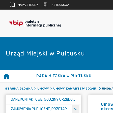
MAPA STRONY
INSTRUKCJA
biuletyn
informacji publicznej
Urząd Miejski w Pułtusku
RADA MIEJSKA W PUŁTUSKU
STRONA GŁÓWNA
UMOWY
UMOWY ZAWARTE W 2024R.
DANE KONTAKTOWE, GODZINY URZĘDOWANIA I NUMER KONTA BANKOWEGO
Umowa
okres
ZAMÓWIENIA PUBLICZNE, PRZETARGI, KONKURSY