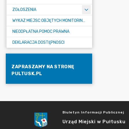
ZGŁOSZENIA
WYKAZ MIEJSC OBJĘTYCH MONITORINGIEM
NIEODPŁATNA POMOC PRAWNA
DEKLARACJA DOSTĘPNOŚCI
ZAPRASZAMY NA STRONĘ
PULTUSK.PL
Biuletyn Informacji Publicznej
Urząd Miejski w Pułtusku