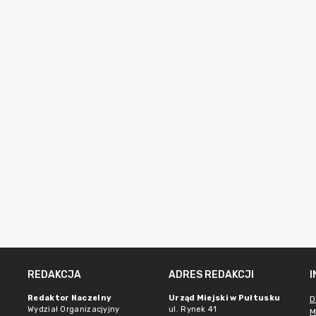
REDAKCJA
ADRES REDAKCJI
Redaktor Naczelny
Urząd Miejski w Pułtusku
D
Wydział Organizacjyjny
ul. Rynek 41
M