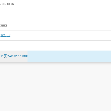
-08 10:02
NIKI
172.pdf
UJ
ZAPISZ DO PDF