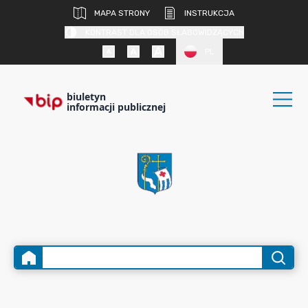
MAPA STRONY
INSTRUKCJA
KONTRAST DLA OSÓB SŁABOWIDZĄCYCH
PL
biuletyn
informacji publicznej