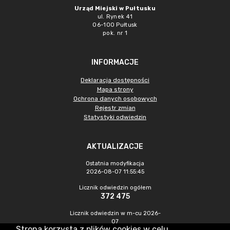
Urząd Miejski w Pułtusku
ul. Rynek 41
06-100 Pułtusk
pok. nr 1
INFORMACJE
Deklaracja dostępności
Mapa strony
Ochrona danych osobowych
Rejestr zmian
Statystyki odwiedzin
AKTUALIZACJE
Ostatnia modyfikacja
2026-08-07 11:55:45
Licznik odwiedzin ogółem
372 475
Licznik odwiedzin w m-cu 2026-
07
Strona korzysta z plików cookies w celu