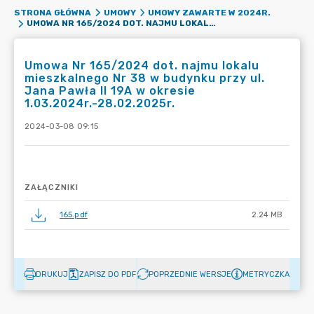
STRONA GŁÓWNA
UMOWY
UMOWY ZAWARTE W 2024R.
UMOWA NR 165/2024 DOT. NAJMU LOKALU MIESZKALNEGO NR 38 W BUDYNKU PRZY UL. JANA PAWŁA II 19A W OKRESIE 1.03.2024R.-28.02.2025R.
Umowa Nr 165/2024 dot. najmu lokalu
mieszkalnego Nr 38 w budynku przy ul.
Jana Pawła II 19A w okresie
1.03.2024r.-28.02.2025r.
2024-03-08 09:15
ZAŁĄCZNIKI
165.pdf
2.24 MB
DRUKUJ
ZAPISZ DO PDF
POPRZEDNIE WERSJE
METRYCZKA