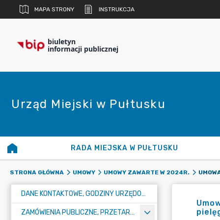
MAPA STRONY
INSTRUKCJA
biuletyn
informacji publicznej
Urząd Miejski w Pułtusku
RADA MIEJSKA W PUŁTUSKU
STRONA GŁÓWNA
UMOWY
UMOWY ZAWARTE W 2024R.
DANE KONTAKTOWE, GODZINY URZĘDOWANIA I NUMER KONTA BANKOWEGO
Umowa
pielę
ZAMÓWIENIA PUBLICZNE, PRZETARGI, KONKURSY