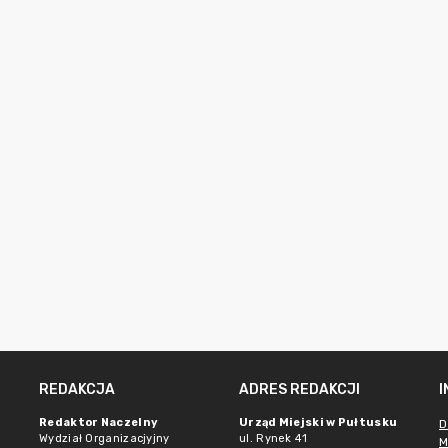
REDAKCJA
ADRES REDAKCJI
Redaktor Naczelny
Urząd Miejski w Pułtusku
D
Wydział Organizacjyjny
ul. Rynek 41
M