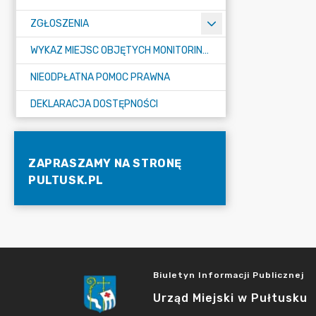
ZGŁOSZENIA
WYKAZ MIEJSC OBJĘTYCH MONITORINGIEM
NIEODPŁATNA POMOC PRAWNA
DEKLARACJA DOSTĘPNOŚCI
ZAPRASZAMY NA STRONĘ
PULTUSK.PL
Biuletyn Informacji Publicznej
Urząd Miejski w Pułtusku