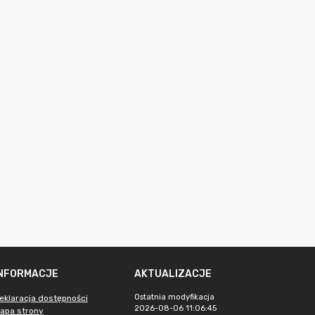
INFORMACJE
AKTUALIZACJE
Ostatnia modyfikacja
eklaracja dostępności
2026-08-06 11:06:45
apa strony