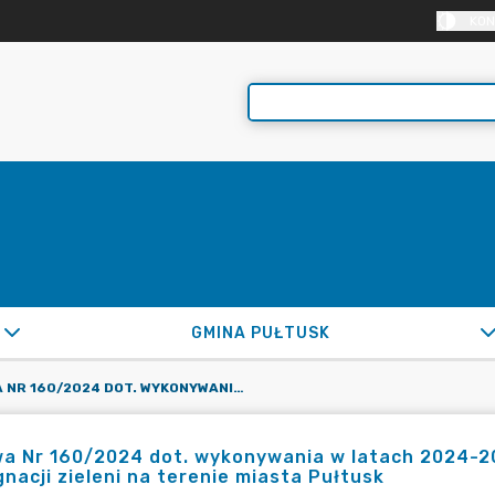
KON
GMINA PUŁTUSK
UMOWA NR 160/2024 DOT. WYKONYWANIA W LATACH 2024-2025 USŁUG W ZAKRESIE UTRZYMANIA I PIELĘGNACJI ZIELENI NA TERENIE MIASTA PUŁTUSK
 Nr 160/2024 dot. wykonywania w latach 2024-20
gnacji zieleni na terenie miasta Pułtusk