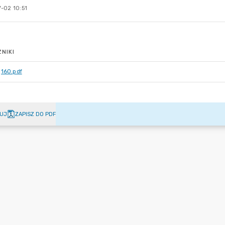
-02 10:51
NIKI
160.pdf
UJ
ZAPISZ DO PDF