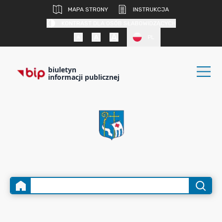
MAPA STRONY
INSTRUKCJA
KONTRAST DLA OSÓB SŁABOWIDZĄCYCH
PL
biuletyn
informacji publicznej