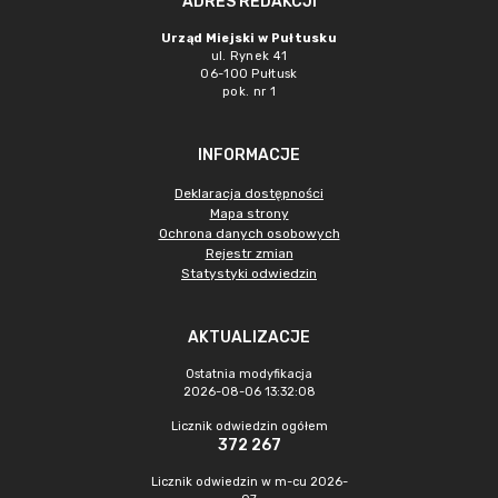
ADRES REDAKCJI
Urząd Miejski w Pułtusku
ul. Rynek 41
06-100 Pułtusk
pok. nr 1
INFORMACJE
Deklaracja dostępności
Mapa strony
Ochrona danych osobowych
Rejestr zmian
Statystyki odwiedzin
AKTUALIZACJE
Ostatnia modyfikacja
2026-08-06 13:32:08
Licznik odwiedzin ogółem
372 267
Licznik odwiedzin w m-cu 2026-