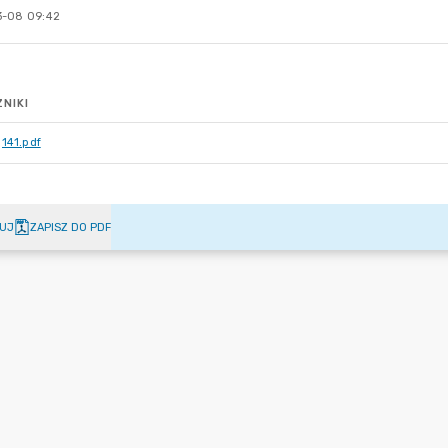
-08 09:42
NIKI
141.pdf
UJ
ZAPISZ DO PDF