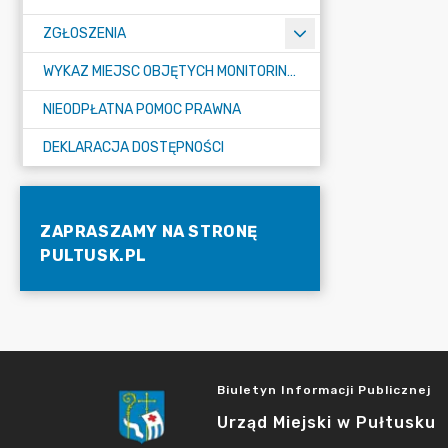
ZGŁOSZENIA
WYKAZ MIEJSC OBJĘTYCH MONITORINGIEM
NIEODPŁATNA POMOC PRAWNA
DEKLARACJA DOSTĘPNOŚCI
ZAPRASZAMY NA STRONĘ
PULTUSK.PL
Biuletyn Informacji Publicznej
Urząd Miejski w Pułtusku