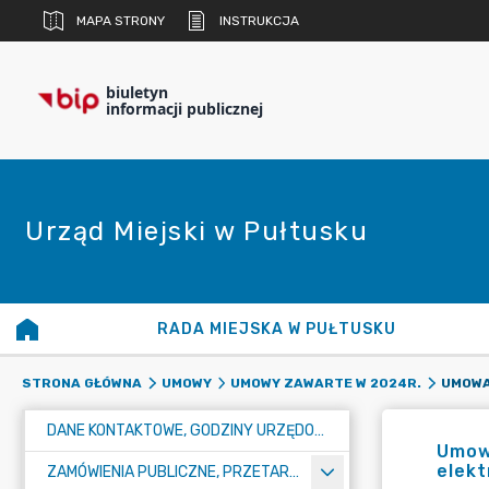
MAPA STRONY
INSTRUKCJA
biuletyn
informacji publicznej
Urząd Miejski w Pułtusku
RADA MIEJSKA W PUŁTUSKU
STRONA GŁÓWNA
UMOWY
UMOWY ZAWARTE W 2024R.
DANE KONTAKTOWE, GODZINY URZĘDOWANIA I NUMER KONTA BANKOWEGO
Umowa
elekt
ZAMÓWIENIA PUBLICZNE, PRZETARGI, KONKURSY