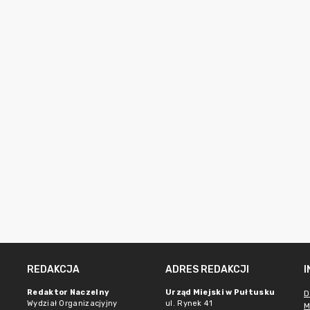
REDAKCJA
ADRES REDAKCJI
Redaktor Naczelny
Urząd Miejski w Pułtusku
D
Wydział Organizacjyjny
ul. Rynek 41
M