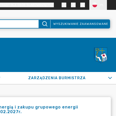
TRAST DLA OSÓB SŁABOWIDZĄCYCH
PL
WYSZUKIWANIE ZAAWANSOWANE
ZARZĄDZENIA BURMISTRZA
nergią i zakupu grupowego energii
.02.2027r.