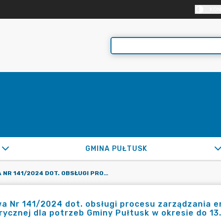
KON
GMINA PUŁTUSK
UMOWA NR 141/2024 DOT. OBSŁUGI PROCESU ZARZĄDZANIA ENERGIĄ I ZAKUPU GRUPOWEGO ENERGII ELEKTRYCZNEJ DLA POTRZEB GMINY PUŁTUSK W OKRESIE DO 13.02.2027R.
 Nr 141/2024 dot. obsługi procesu zarządzania e
rycznej dla potrzeb Gminy Pułtusk w okresie do 13