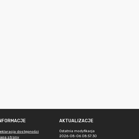
INFORMACJE
AKTUALIZACJE
Ostatnia modyfikacja
eklaracja dostępności
2026-08-06 08:57:30
apa strony