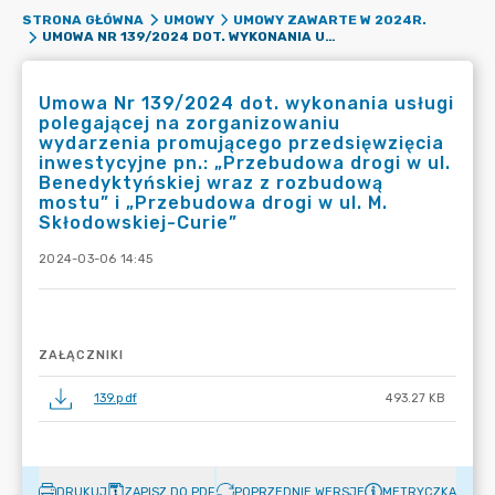
STRONA GŁÓWNA
UMOWY
UMOWY ZAWARTE W 2024R.
UMOWA NR 139/2024 DOT. WYKONANIA USŁUGI POLEGAJĄCEJ NA ZORGANIZOWANIU WYDARZENIA PROMUJĄCEGO PRZEDSIĘWZIĘCIA INWESTYCYJNE PN.: „PRZEBUDOWA DROGI W UL. BENEDYKTYŃSKIEJ WRAZ Z ROZBUDOWĄ MOSTU” I „PRZEBUDOWA DROGI W UL. M. SKŁODOWSKIEJ-CURIE”
Umowa Nr 139/2024 dot. wykonania usługi
polegającej na zorganizowaniu
wydarzenia promującego przedsięwzięcia
inwestycyjne pn.: „Przebudowa drogi w ul.
Benedyktyńskiej wraz z rozbudową
mostu” i „Przebudowa drogi w ul. M.
Skłodowskiej-Curie”
2024-03-06 14:45
ZAŁĄCZNIKI
139.pdf
493.27 KB
DRUKUJ
ZAPISZ DO PDF
POPRZEDNIE WERSJE
METRYCZKA