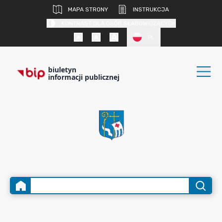
MAPA STRONY
INSTRUKCJA
KONTRAST DLA OSÓB SŁABOWIDZĄCYCH
PL
biuletyn
informacji publicznej