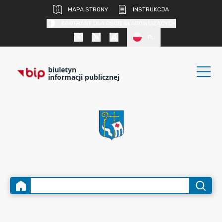
MAPA STRONY
INSTRUKCJA
KONTRAST DLA OSÓB SŁABOWIDZĄCYCH
PL
biuletyn
informacji publicznej