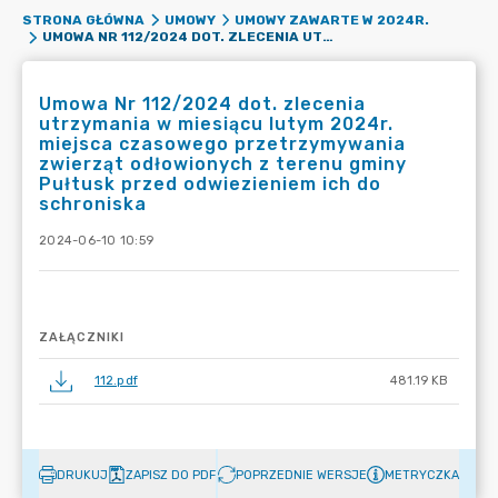
STRONA GŁÓWNA
UMOWY
UMOWY ZAWARTE W 2024R.
UMOWA NR 112/2024 DOT. ZLECENIA UTRZYMANIA W MIESIĄCU LUTYM 2024R. MIEJSCA CZASOWEGO PRZETRZYMYWANIA ZWIERZĄT ODŁOWIONYCH Z TERENU GMINY PUŁTUSK PRZED ODWIEZIENIEM ICH DO SCHRONISKA
Umowa Nr 112/2024 dot. zlecenia
utrzymania w miesiącu lutym 2024r.
miejsca czasowego przetrzymywania
zwierząt odłowionych z terenu gminy
Pułtusk przed odwiezieniem ich do
schroniska
2024-06-10 10:59
ZAŁĄCZNIKI
112.pdf
481.19 KB
DRUKUJ
ZAPISZ DO PDF
POPRZEDNIE WERSJE
METRYCZKA