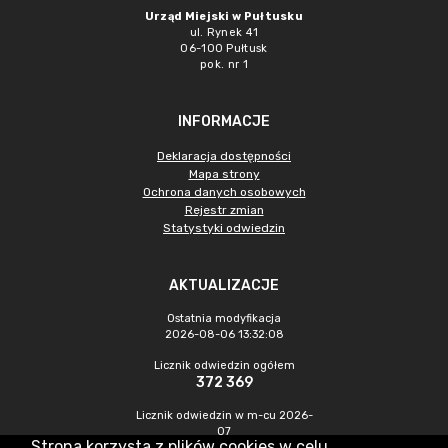
Urząd Miejski w Pułtusku
ul. Rynek 41
06-100 Pułtusk
pok. nr 1
INFORMACJE
Deklaracja dostępności
Mapa strony
Ochrona danych osobowych
Rejestr zmian
Statystyki odwiedzin
AKTUALIZACJE
Ostatnia modyfikacja
2026-08-06 13:32:08
Licznik odwiedzin ogółem
372 369
Licznik odwiedzin w m-cu 2026-
07
Strona korzysta z plików cookies w celu