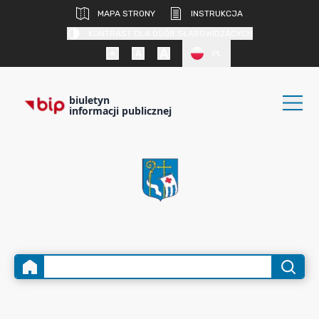
MAPA STRONY
INSTRUKCJA
KONTRAST DLA OSÓB SŁABOWIDZĄCYCH
PL
biuletyn
informacji publicznej