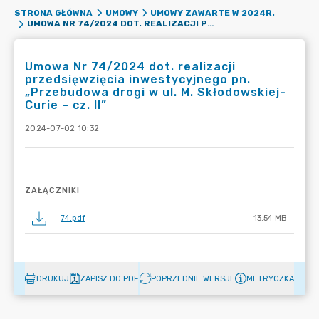
STRONA GŁÓWNA
UMOWY
UMOWY ZAWARTE W 2024R.
UMOWA NR 74/2024 DOT. REALIZACJI PRZEDSIĘWZIĘCIA INWESTYCYJNEGO PN. „PRZEBUDOWA DROGI W UL. M. SKŁODOWSKIEJ-CURIE – CZ. II”
Umowa Nr 74/2024 dot. realizacji
przedsięwzięcia inwestycyjnego pn.
„Przebudowa drogi w ul. M. Skłodowskiej-
Curie – cz. II”
2024-07-02 10:32
ZAŁĄCZNIKI
74.pdf
13.54 MB
DRUKUJ
ZAPISZ DO PDF
POPRZEDNIE WERSJE
METRYCZKA