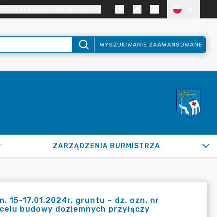
TRAST DLA OSÓB SŁABOWIDZĄCYCH
PL
WYSZUKIWANIE ZAAWANSOWANE
ZARZĄDZENIA BURMISTRZA
 15-17.01.2024r. gruntu – dz. ozn. nr
 w celu budowy doziemnych przyłączy