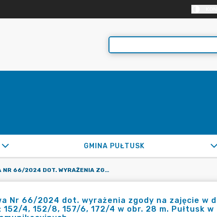
KON
GMINA PUŁTUSK
UMOWA NR 66/2024 DOT. WYRAŻENIA ZGODY NA ZAJĘCIE W DN. 15-17.01.2024R. GRUNTU – DZ. OZN. NR EWID.: 152/4, 152/8, 157/6, 172/4 W OBR. 28 M. PUŁTUSK W CELU BUDOWY DOZIEMNYCH PRZYŁĄCZY TELEKOMUNIKACYJNYCH
 Nr 66/2024 dot. wyrażenia zgody na zajęcie w dn.
: 152/4, 152/8, 157/6, 172/4 w obr. 28 m. Pułtusk