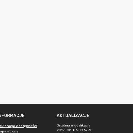
INFORMACJE
AKTUALIZACJE
Ostatnia modyfikacja
eklaracja dostępności
2026-08-06 08:57:30
apa strony