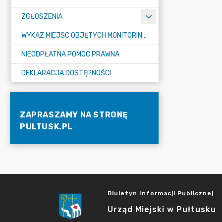
ZGŁOSZENIA
WYKAZ MIEJSC OBJĘTYCH MONITORINGIEM
NIEODPŁATNA POMOC PRAWNA
DEKLARACJA DOSTĘPNOŚCI
ZAPRASZAMY NA STRONĘ
PULTUSK.PL
Biuletyn Informacji Publicznej
Urząd Miejski w Pułtusku