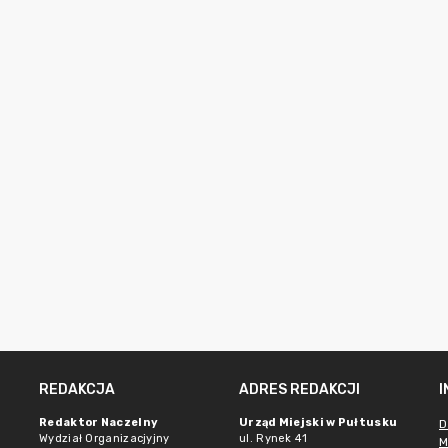
REDAKCJA
ADRES REDAKCJI
Redaktor Naczelny
Urząd Miejski w Pułtusku
D
Wydział Organizacjyjny
ul. Rynek 41
M