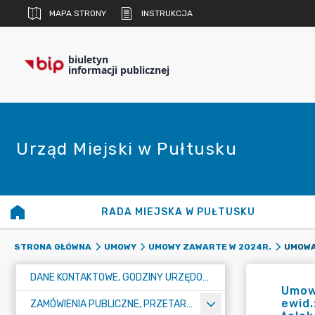
MAPA STRONY
INSTRUKCJA
biuletyn
informacji publicznej
Urząd Miejski w Pułtusku
RADA MIEJSKA W PUŁTUSKU
STRONA GŁÓWNA
UMOWY
UMOWY ZAWARTE W 2024R.
DANE KONTAKTOWE, GODZINY URZĘDOWANIA I NUMER KONTA BANKOWEGO
Umowa
ewid.
ZAMÓWIENIA PUBLICZNE, PRZETARGI, KONKURSY