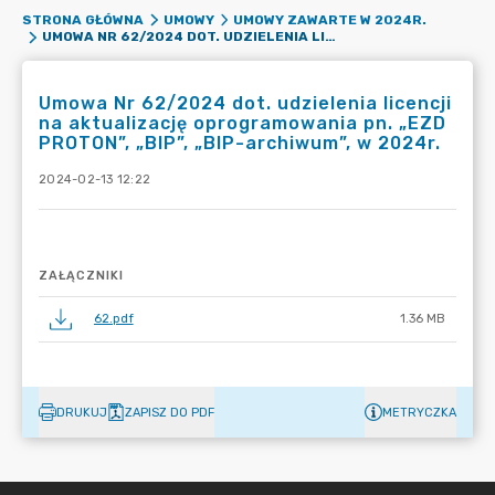
STRONA GŁÓWNA
UMOWY
UMOWY ZAWARTE W 2024R.
UMOWA NR 62/2024 DOT. UDZIELENIA LICENCJI NA AKTUALIZACJĘ OPROGRAMOWANIA PN. „EZD PROTON”, „BIP”, „BIP-ARCHIWUM”, W 2024R.
Umowa Nr 62/2024 dot. udzielenia licencji
na aktualizację oprogramowania pn. „EZD
PROTON”, „BIP”, „BIP-archiwum”, w 2024r.
2024-02-13 12:22
ZAŁĄCZNIKI
62.pdf
1.36 MB
DRUKUJ
ZAPISZ DO PDF
METRYCZKA