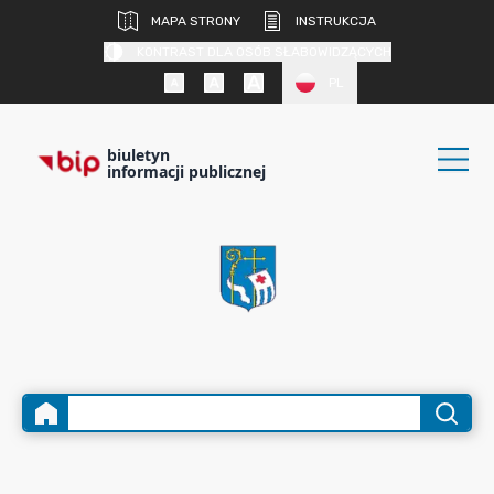
MAPA STRONY
INSTRUKCJA
KONTRAST DLA OSÓB SŁABOWIDZĄCYCH
PL
biuletyn
informacji publicznej