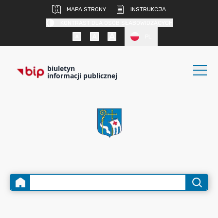
MAPA STRONY
INSTRUKCJA
KONTRAST DLA OSÓB SŁABOWIDZĄCYCH
PL
biuletyn
informacji publicznej