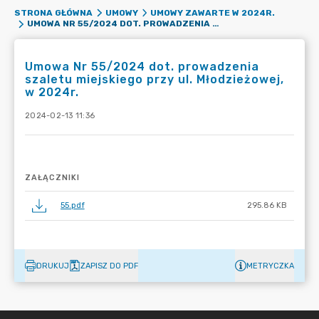
STRONA GŁÓWNA
UMOWY
UMOWY ZAWARTE W 2024R.
UMOWA NR 55/2024 DOT. PROWADZENIA SZALETU MIEJSKIEGO PRZY UL. MŁODZIEŻOWEJ, W 2024R.
Umowa Nr 55/2024 dot. prowadzenia
szaletu miejskiego przy ul. Młodzieżowej,
w 2024r.
2024-02-13 11:36
ZAŁĄCZNIKI
55.pdf
295.86 KB
DRUKUJ
ZAPISZ DO PDF
METRYCZKA