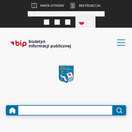
MAPA STRONY
INSTRUKCJA
KONTRAST DLA OSÓB SŁABOWIDZĄCYCH
PL
biuletyn
informacji publicznej