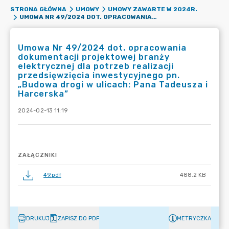
STRONA GŁÓWNA
UMOWY
UMOWY ZAWARTE W 2024R.
UMOWA NR 49/2024 DOT. OPRACOWANIA DOKUMENTACJI PROJEKTOWEJ BRANŻY ELEKTRYCZNEJ DLA POTRZEB REALIZACJI PRZEDSIĘWZIĘCIA INWESTYCYJNEGO PN. „BUDOWA DROGI W ULICACH: PANA TADEUSZA I HARCERSKA”
Umowa Nr 49/2024 dot. opracowania
dokumentacji projektowej branży
elektrycznej dla potrzeb realizacji
przedsięwzięcia inwestycyjnego pn.
„Budowa drogi w ulicach: Pana Tadeusza i
Harcerska”
2024-02-13 11:19
ZAŁĄCZNIKI
49.pdf
488.2 KB
DRUKUJ
ZAPISZ DO PDF
METRYCZKA