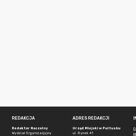
REDAKCJA
ADRES REDAKCJI
Redaktor Naczelny
Urząd Miejski w Pułtusku
D
Wydział Organizacjyjny
ul. Rynek 41
M