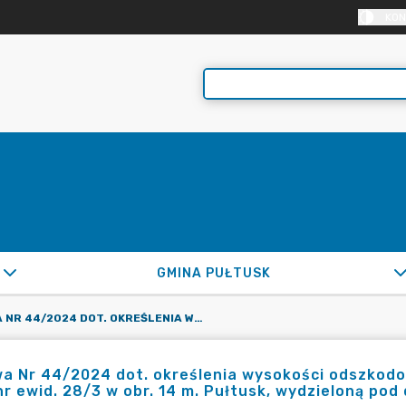
KON
GMINA PUŁTUSK
UMOWA NR 44/2024 DOT. OKREŚLENIA WYSOKOŚCI ODSZKODOWANIA ORAZ WARUNKÓW JEGO WYPŁATY ZA DZ. OZN. NR EWID. 28/3 W OBR. 14 M. PUŁTUSK, WYDZIELONĄ POD DROGĘ GMINNĄ
 Nr 44/2024 dot. określenia wysokości odszkodo
nr ewid. 28/3 w obr. 14 m. Pułtusk, wydzieloną pod