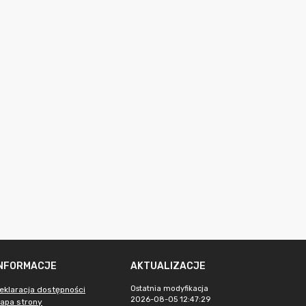
INFORMACJE
AKTUALIZACJE
Ostatnia modyfikacja
eklaracja dostępności
2026-08-05 12:47:29
apa strony