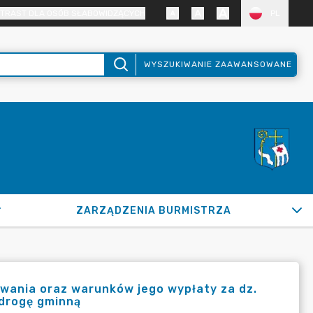
TRAST DLA OSÓB SŁABOWIDZĄCYCH
PL
WYSZUKIWANIE ZAAWANSOWANE
ZARZĄDZENIA BURMISTRZA
wania oraz warunków jego wypłaty za dz.
 drogę gminną