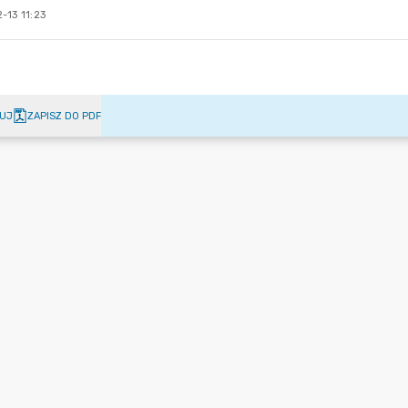
-13 11:23
UJ
ZAPISZ DO PDF