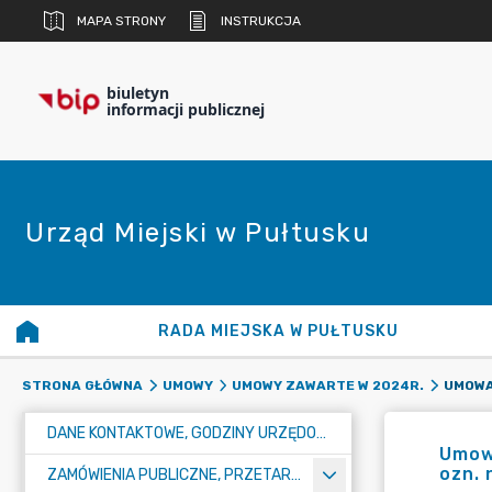
MAPA STRONY
INSTRUKCJA
biuletyn
informacji publicznej
Urząd Miejski w Pułtusku
RADA MIEJSKA W PUŁTUSKU
STRONA GŁÓWNA
UMOWY
UMOWY ZAWARTE W 2024R.
DANE KONTAKTOWE, GODZINY URZĘDOWANIA I NUMER KONTA BANKOWEGO
Umowa
ozn. 
ZAMÓWIENIA PUBLICZNE, PRZETARGI, KONKURSY