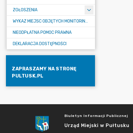
ZGŁOSZENIA
WYKAZ MIEJSC OBJĘTYCH MONITORINGIEM
NIEODPŁATNA POMOC PRAWNA
DEKLARACJA DOSTĘPNOŚCI
ZAPRASZAMY NA STRONĘ
PULTUSK.PL
Biuletyn Informacji Publicznej
Urząd Miejski w Pułtusku