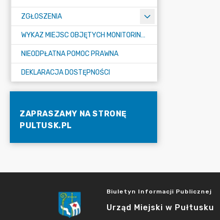
ZGŁOSZENIA
WYKAZ MIEJSC OBJĘTYCH MONITORINGIEM
NIEODPŁATNA POMOC PRAWNA
DEKLARACJA DOSTĘPNOŚCI
ZAPRASZAMY NA STRONĘ
PULTUSK.PL
Biuletyn Informacji Publicznej
Urząd Miejski w Pułtusku