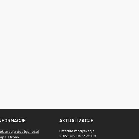
INFORMACJE
AKTUALIZACJE
Ostatnia modyfikacja
eklaracja dostępności
2026-08-06 13:32:08
apa strony