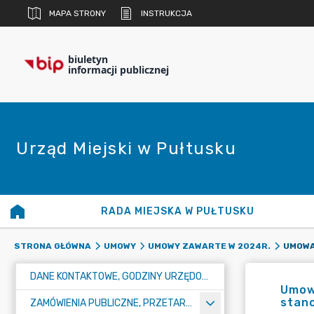
MAPA STRONY
INSTRUKCJA
biuletyn
informacji publicznej
Urząd Miejski w Pułtusku
RADA MIEJSKA W PUŁTUSKU
STRONA GŁÓWNA
UMOWY
UMOWY ZAWARTE W 2024R.
DANE KONTAKTOWE, GODZINY URZĘDOWANIA I NUMER KONTA BANKOWEGO
Umow
stano
ZAMÓWIENIA PUBLICZNE, PRZETARGI, KONKURSY