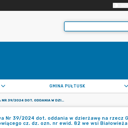
KON
GMINA PUŁTUSK
UMOWA NR 39/2024 DOT. ODDANIA W DZIERŻAWĘ NA RZECZ GMINY PUŁTUSK NIEZABUDOWANEGO GRUNTU STANOWIĄCEGO CZ. DZ. OZN. NR EWID. 82 WE WSI BIAŁOWIEŻA
a Nr 39/2024 dot. oddania w dzierżawę na rzecz 
wiącego cz. dz. ozn. nr ewid. 82 we wsi Białowieża