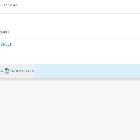
-07 12:47
NIKI
39.pdf
UJ
ZAPISZ DO PDF