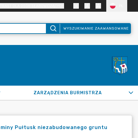
TRAST DLA OSÓB SŁABOWIDZĄCYCH
PL
WYSZUKIWANIE ZAAWANSOWANE
ZARZĄDZENIA BURMISTRZA
Gminy Pułtusk niezabudowanego gruntu