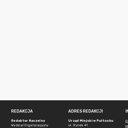
REDAKCJA
ADRES REDAKCJI
Redaktor Naczelny
Urząd Miejski w Pułtusku
D
Wydział Organizacjyjny
ul. Rynek 41
M