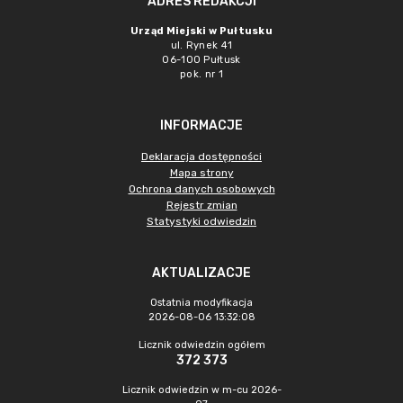
ADRES REDAKCJI
Urząd Miejski w Pułtusku
ul. Rynek 41
06-100 Pułtusk
pok. nr 1
INFORMACJE
Deklaracja dostępności
Mapa strony
Ochrona danych osobowych
Rejestr zmian
Statystyki odwiedzin
AKTUALIZACJE
Ostatnia modyfikacja
2026-08-06 13:32:08
Licznik odwiedzin ogółem
372 373
Licznik odwiedzin w m-cu 2026-