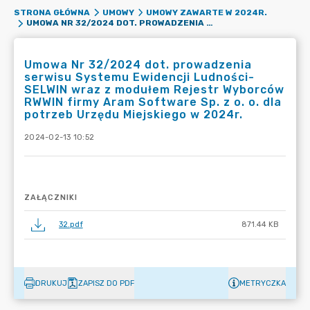
STRONA GŁÓWNA
UMOWY
UMOWY ZAWARTE W 2024R.
UMOWA NR 32/2024 DOT. PROWADZENIA SERWISU SYSTEMU EWIDENCJI LUDNOŚCI-SELWIN WRAZ Z MODUŁEM REJESTR WYBORCÓW RWWIN FIRMY ARAM SOFTWARE SP. Z O. O. DLA POTRZEB URZĘDU MIEJSKIEGO W 2024R.
Umowa Nr 32/2024 dot. prowadzenia
serwisu Systemu Ewidencji Ludności-
SELWIN wraz z modułem Rejestr Wyborców
RWWIN firmy Aram Software Sp. z o. o. dla
potrzeb Urzędu Miejskiego w 2024r.
2024-02-13 10:52
ZAŁĄCZNIKI
32.pdf
871.44 KB
DRUKUJ
ZAPISZ DO PDF
METRYCZKA