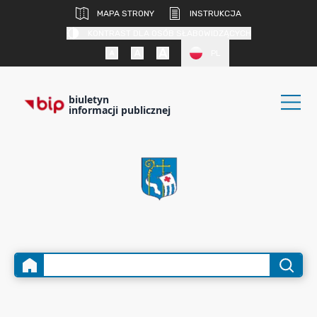
MAPA STRONY
INSTRUKCJA
KONTRAST DLA OSÓB SŁABOWIDZĄCYCH
PL
biuletyn
informacji publicznej