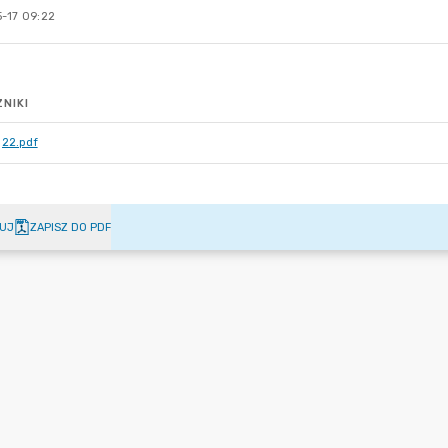
-17 09:22
NIKI
22.pdf
UJ
ZAPISZ DO PDF