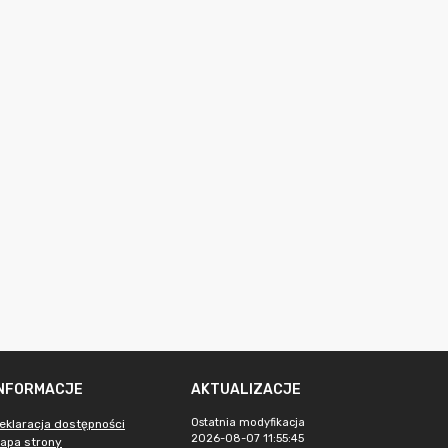
INFORMACJE
AKTUALIZACJE
Ostatnia modyfikacja
eklaracja dostępności
2026-08-07 11:55:45
apa strony