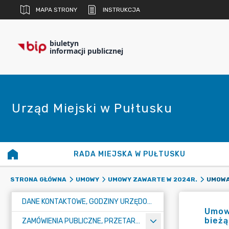
MAPA STRONY
INSTRUKCJA
biuletyn
informacji publicznej
Urząd Miejski w Pułtusku
RADA MIEJSKA W PUŁTUSKU
STRONA GŁÓWNA
UMOWY
UMOWY ZAWARTE W 2024R.
DANE KONTAKTOWE, GODZINY URZĘDOWANIA I NUMER KONTA BANKOWEGO
Umowa
bieżą
ZAMÓWIENIA PUBLICZNE, PRZETARGI, KONKURSY