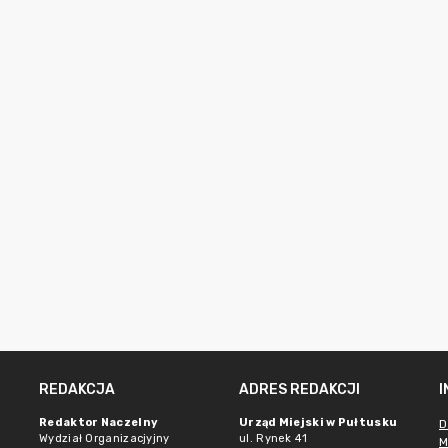
REDAKCJA
ADRES REDAKCJI
Redaktor Naczelny
Urząd Miejski w Pułtusku
D
Wydział Organizacjyjny
ul. Rynek 41
M