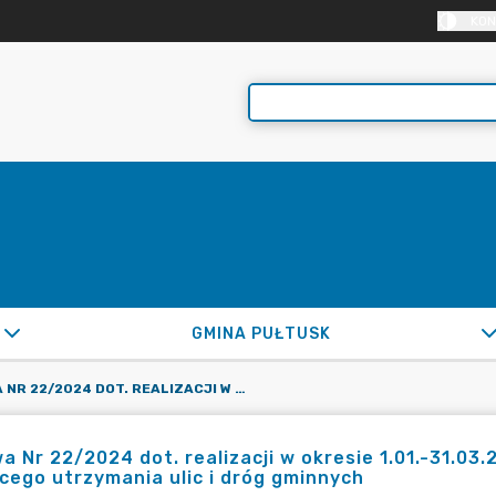
KON
GMINA PUŁTUSK
UMOWA NR 22/2024 DOT. REALIZACJI W OKRESIE 1.01.-31.03.2024R. ZADANIA WŁASNEGO W ZAKRESIE BIEŻĄCEGO UTRZYMANIA ULIC I DRÓG GMINNYCH
 Nr 22/2024 dot. realizacji w okresie 1.01.-31.03
cego utrzymania ulic i dróg gminnych